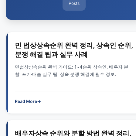
Posts
민 법상상속순위 완벽 정리, 상속인 순위,
분쟁 해결 팁과 실무 사례
민법상상속순위 완벽 가이드: 1~4순위 상속인, 배우자 분
할, 포기·대습 실무 팁. 상속 분쟁 해결에 필수 정보.
Read More
→
배우자상속 순위와 분할 방법 완벽 정리,