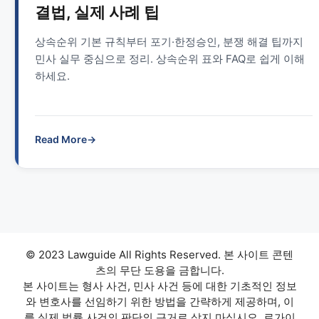
결법, 실제 사례 팁
상속순위 기본 규칙부터 포기·한정승인, 분쟁 해결 팁까지
민사 실무 중심으로 정리. 상속순위 표와 FAQ로 쉽게 이해
하세요.
Read More
→
© 2023 Lawguide All Rights Reserved. 본 사이트 콘텐
츠의 무단 도용을 금합니다.
본 사이트는 형사 사건, 민사 사건 등에 대한 기초적인 정보
와 변호사를 선임하기 위한 방법을 간략하게 제공하며, 이
를 실제 법률 사건의 판단의 근거로 삼지 마십시오. 로가이