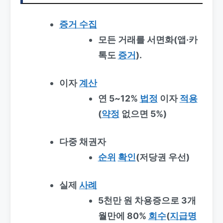
증거 수집
모든 거래를 서면화(앱·카
톡도
증거
).
이자
계산
연 5~12%
법정
이자
적용
(
약정
없으면 5%)
다중 채권자
순위
확인
(저당권 우선)
실제
사례
5천만 원 차용증으로 3개
월만에 80%
회수
(
지급명