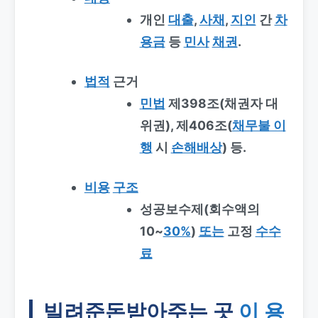
개인
대출
,
사채
,
지인
간
차
용금
등
민사
채권
.
법적
근거
민법
제398조(채권자 대
위권), 제406조(
채무불 이
행
시
손해배상
) 등.
비용
구조
성공보수제(회수액의
10~
30%
)
또는
고정
수수
료
빌려준돈받아주는 곳
이 용