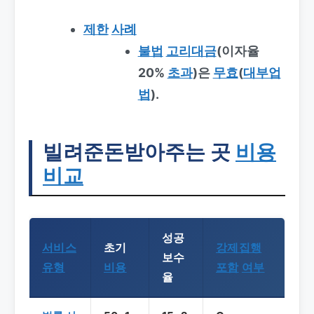
제한
사례
불법
고리대금
(이자율
20%
초과
)은
무효
(
대부업
법
).
빌려준돈받아주는 곳
비용
비교
성공
서비스
초기
강제집행
보수
유형
비용
포함
여부
율