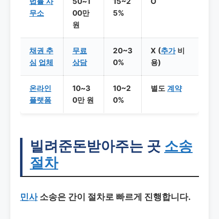
법률 사
50~1
15~2
O
무소
00만
5%
원
채권 추
무료
20~3
X (
추가
비
심
업체
상담
0%
용)
온라인
10~3
10~2
별도
계약
플랫폼
0만 원
0%
빌려준돈받아주는 곳
소송
절차
민사
소송은 간이 절차로 빠르게 진행합니다.