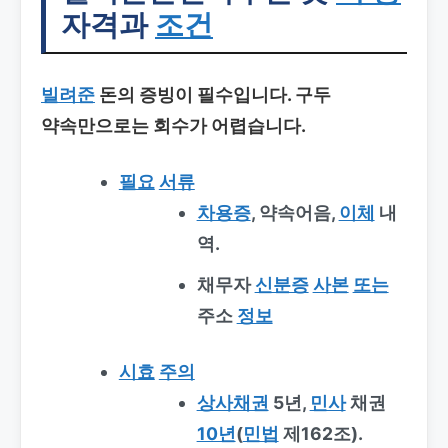
자격과
조건
빌려준
돈의 증빙이 필수입니다. 구두
약속만으로는 회수가 어렵습니다.
필요
서류
차용증
, 약속어음,
이체
내
역.
채무자
신분증
사본
또는
주소
정보
시효
주의
상사채권
5년,
민사
채권
10년
(
민법
제162조).