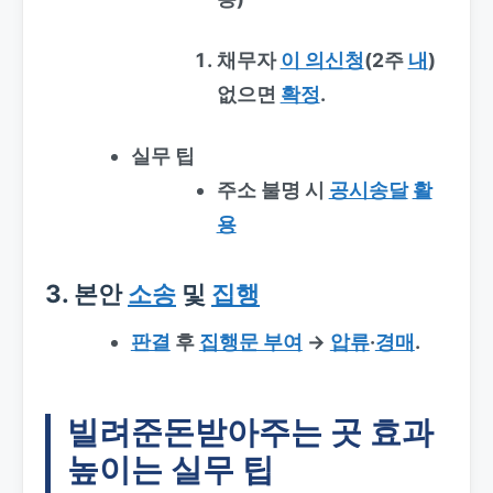
채무자
이 의신청
(2주
내
)
없으면
확정
.
실무 팁
주소 불명 시
공시송달
활
용
3. 본안
소송
및
집행
판결
후
집행문 부여
→
압류
·
경매
.
빌려준돈받아주는 곳 효과
높이는 실무 팁