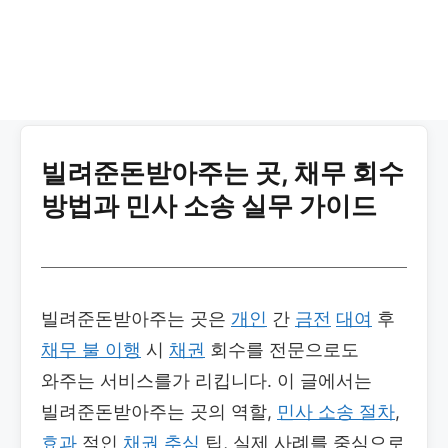
빌려준돈받아주는 곳, 채무 회수
방법과 민사 소송 실무 가이드
빌려준돈받아주는 곳은
개인
간
금전
대여
후
채무 불 이행
시
채권
회수를 전문으로도
와주는 서비스를가 리킵니다. 이 글에서는
빌려준돈받아주는 곳의 역할,
민사 소송 절차
,
효과
적인
채권 추심
팁, 실제 사례를 중심으로