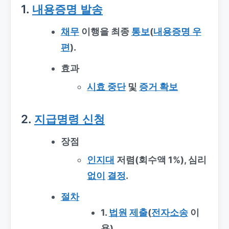
1.
내용증명 발송
채무
이행을 최종
통보
(
내용증명 우
편
).
효과
시효 중단
및
증거 확보
2.
지급명령 신청
장점
인지대
저렴(회수액 1%), 심리
없이
결정
.
절차
1.
법원
제출
(
전자소송
이
용)