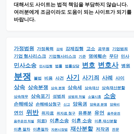
대해서도 사이트는 법적 책임을 부담하지 않습니다.
여러분에게 조금이라도 도움이 되는 사이트가 되기를
바랍니다.
가정법원
강제집행
고소
가정폭력
공무원
기업범죄
강제
기업 형사리스크
명예훼손
무단
민사
기업형사리스크
기준
변호
변호사
민사소송
병원
법률
법률상담
민사집행
분쟁
사기
사기죄
사례
사이
비용
사건
불법
상속
상속분쟁
상속세
상속재산분할
상속 분쟁
상속재산
소송
상속포기
성범죄
상속채무
소멸시효
성범죄 처벌
손해배상
양육권
손해배상청구
신고
양육권 분쟁
양육비
위반
유언
연인
유류분
위자료
위자료 청구
음주운전
이혼소송
이혼 소송
의료)
이혼 재산분할
음주운전 처벌
재산분할
저작권
이혼 절차
이혼절차
자본시장법
전문