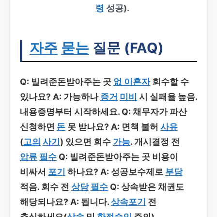
령
성공).
자주
묻는
질문 (FAQ)
Q: 빌려준돈받아주는 곳
없 이혼자
회수할 수
있나요?
A: 가능하나
증거
미비
시 실패율 높음.
내용증명부터 시작하세요.
Q: 채무자가 파산
신청하면
돈
못 받나요?
A: 면책 불허
사유
(
고의
사기
) 있으면 회수
가능
. 개시결정 전
압류
필수
Q: 빌려준돈받아주는 곳 비용이
비싸서
포기
하나요?
A: 성공보수제로
부담
적음. 회수 전
상담
필수
Q: 상속받은 채권도
해당되나요?
A: 됩니다.
상속포기
전
추심하세요(
상속
및
한정승인
주의).