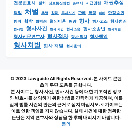
채권추심
전문변호사
지급명령
절차
정보통신망법
증여세
처벌
책임
한정승인
판례
폭행
추행
침해
투자사기
피해
형사
협박
형사범죄
행위
협의이혼
형량
형사고소
협박죄
형사사건
형사소송법
형사 사건
형사소송
형사재판
형사법
형사절차
형사책임
형사전문변호사
형사 절차
형사처벌
형사 처벌
형사합의
© 2023 Lawguide All Rights Reserved. 본 사이트 콘텐
츠의 무단 도용을 금합니다.
본 사이트는 형사 사건, 민사 사건 등에 대한 기초적인 정보
와 변호사를 선임하기 위한 방법을 간략하게 제공하며, 이를
실제 법률 사건의 판단의 근거로 삼지 마십시오. 로가이드는
이로 인한 책임을 지지 않습니다. 실제 사건에 대한 정확한
판단은 지역 변호사와 상담을 한 후에 내리시기 바랍니다.
문의