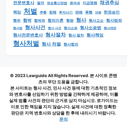
채권추심
전문변호사
지급명령
절차
정보통신망법
증여세
처벌
책임
한정승인
판례
폭행
추행
침해
투자사기
피해
형사
협박
형사범죄
행위
협의이혼
형량
형사고소
협박죄
형사사건
형사소송법
형사 사건
형사소송
형사재판
형사법
형사절차
형사책임
형사전문변호사
형사 절차
형사처벌
형사 처벌
형사합의
© 2023 Lawguide All Rights Reserved. 본 사이트 콘텐
츠의 무단 도용을 금합니다.
본 사이트는 형사 사건, 민사 사건 등에 대한 기초적인 정보
와 변호사를 선임하기 위한 방법을 간략하게 제공하며, 이를
실제 법률 사건의 판단의 근거로 삼지 마십시오. 로가이드는
이로 인한 책임을 지지 않습니다. 실제 사건에 대한 정확한
판단은 지역 변호사와 상담을 한 후에 내리시기 바랍니다.
문의