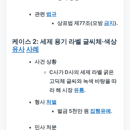
관련
법규
상표법 제77조(모방
금지
).
케이스 2: 세제 용기 라벨 글씨체·색상
유사
사례
사건 상황
C사가 D사의 세제 라벨 굵은
고딕체 글씨와 녹색 바탕을 따
라 해 시장
유통
.
형사
처벌
벌금 5천만 원
집행유예
.
민사 처분