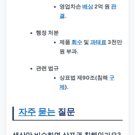
영업차손
배상
2억 원
판
결
.
행정 처분
제품
회수
및
과태료
3천만
원 부과.
관련 법규
상표법 제90조(침해
구
제
).
자주
묻는
질문
색상만 비슷하면 상표권 침해인가요?