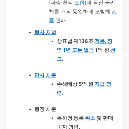
(파랑·흰색
조합
)과 곡선 글씨
체를 거의 동일하게 모방해
제
품
판매.
형사 처벌
상표법 제136조
적용
,
징
역
1년
또는
벌금
1억 원
선
고
.
민사
처분
손해배상 5억 원
지급
명
령
.
행정 처분
특허청 등록
취소
및 판매
중지 명령.