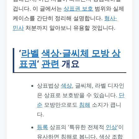
겁니다. 이 글에서는
상표권 보호
범위와 실제
케이스를 간단히 정리해 설명합니다.
형사·
민사
처분까지 알아보니 유용할 것입니다.
‘
라벨
색상·글씨체 모방 상
표권
‘
관련
개요
상표법상
색상
, 글씨체, 라벨 디자인
은 상표로 보호받을 수 있습니다.
단
순
모방만으로도
침해
소지가 큽니
다.
등록
상표의 ‘특유한 전체적
인상
‘이
유사하면 침해로 봅니다. 색상 조합