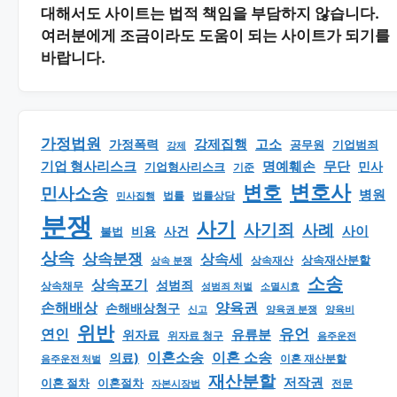
대해서도 사이트는 법적 책임을 부담하지 않습니다.
여러분에게 조금이라도 도움이 되는 사이트가 되기를
바랍니다.
가정법원
강제집행
고소
가정폭력
공무원
기업범죄
강제
기업 형사리스크
명예훼손
무단
민사
기업형사리스크
기준
변호
변호사
민사소송
병원
법률
법률상담
민사집행
분쟁
사기
사기죄
사례
사이
비용
사건
불법
상속
상속분쟁
상속세
상속재산분할
상속 분쟁
상속재산
소송
상속포기
성범죄
상속채무
소멸시효
성범죄 처벌
손해배상
양육권
손해배상청구
신고
양육권 분쟁
양육비
위반
유언
연인
유류분
위자료
위자료 청구
음주운전
이혼소송
이혼 소송
의료)
이혼 재산분할
음주운전 처벌
재산분할
저작권
이혼 절차
이혼절차
자본시장법
전문