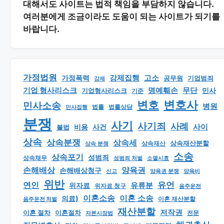
대해서도 사이트는 법적 책임을 부담하지 않습니다.
여러분에게 조금이라도 도움이 되는 사이트가 되기를
바랍니다.
가정법원
강제집행
고소
가정폭력
공무원
기업범죄
강제
기업 형사리스크
명예훼손
무단
민사
기업형사리스크
기준
변호
변호사
민사소송
병원
법률
법률상담
민사집행
분쟁
사기
사기죄
사례
사이
비용
사건
불법
상속
상속분쟁
상속세
상속재산분할
상속 분쟁
상속재산
소송
상속포기
성범죄
상속채무
소멸시효
성범죄 처벌
손해배상
양육권
손해배상청구
신고
양육권 분쟁
양육비
위반
유언
연인
유류분
위자료
위자료 청구
음주운전
이혼소송
이혼 소송
의료)
이혼 재산분할
음주운전 처벌
재산분할
저작권
이혼 절차
이혼절차
자본시장법
전문