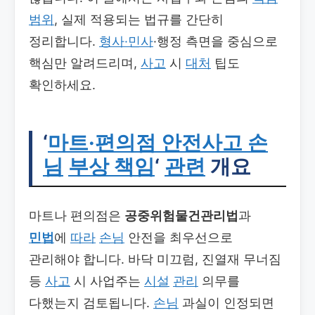
범위
, 실제 적용되는 법규를 간단히
정리합니다.
형사·민사
·행정 측면을 중심으로
핵심만 알려드리며,
사고
시
대처
팁도
확인하세요.
‘
마트·편의점 안전사고 손
님
부상 책임
‘
관련
개요
마트나 편의점은
공중위험물건관리법
과
민법
에
따라
손님
안전을 최우선으로
관리해야 합니다. 바닥 미끄럼, 진열재 무너짐
등
사고
시 사업주는
시설
관리
의무를
다했는지 검토됩니다.
손님
과실이 인정되면