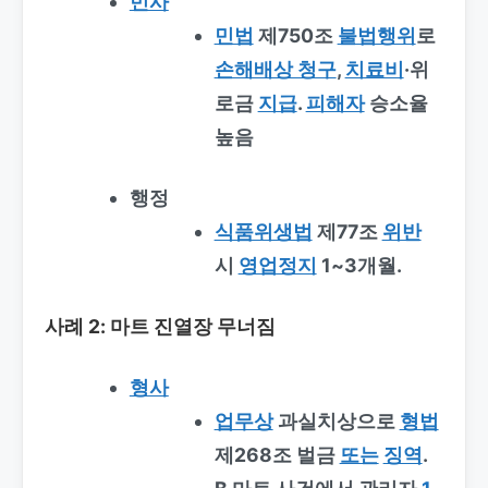
민사
민법
제750조
불법행위
로
손해배상 청구
,
치료비
·위
로금
지급
.
피해자
승소율
높음
행정
식품위생법
제77조
위반
시
영업정지
1~3개월.
사례 2: 마트 진열장 무너짐
형사
업무상
과실치상으로
형법
제268조
벌금
또는
징역
.