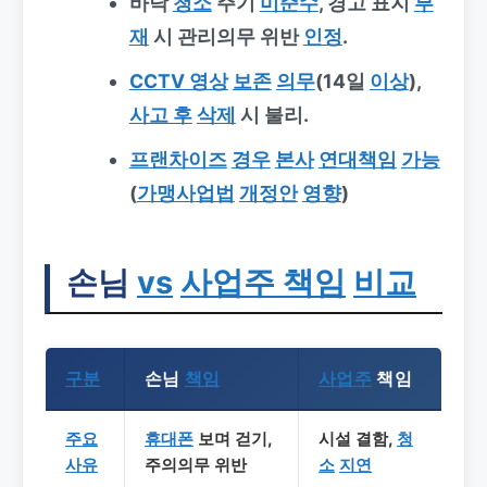
바닥
청소
주기
미준수
, 경고 표지
부
재
시
관리의무 위반
인정
.
CCTV 영상
보존
의무
(14일
이상
),
사고 후
삭제
시 불리.
프랜차이즈
경우
본사
연대책임
가능
(
가맹사업법
개정안
영향
)
손님
vs
사업주 책임
비교
구분
손님
책임
사업주
책임
주요
휴대폰
보며 걷기,
시설 결함,
청
사유
주의의무 위반
소
지연