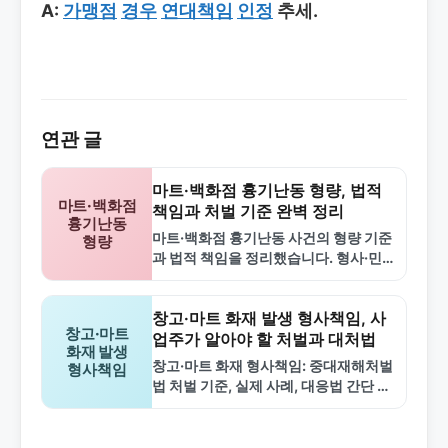
A:
가맹점
경우
연대책임
인정
추세.
연관 글
마트·백화점 흉기난동 형량, 법적
마트·백화점
책임과 처벌 기준 완벽 정리
흉기난동
마트·백화점 흉기난동 사건의 형량 기준
형량
과 법적 책임을 정리했습니다. 형사·민
사·행정법적 처벌 수준, 형량 결정 요소,
피해 시 대응 방안을 알아보세요.
창고·마트 화재 발생 형사책임, 사
창고·마트
업주가 알아야 할 처벌과 대처법
화재 발생
창고·마트 화재 형사책임: 중대재해처벌
형사책임
법 처벌 기준, 실제 사례, 대응법 간단 정
리. 사업주 안전조치 의무와 면책 요건
알기.