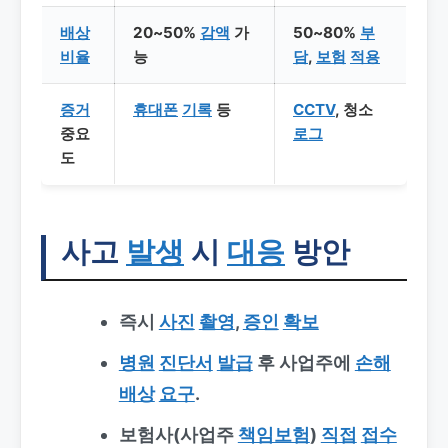
배상
20~50%
감액
가
50~80%
부
비율
능
담
,
보험
적용
증거
휴대폰
기록
등
CCTV
, 청소
중요
로그
도
사고
발생
시
대응
방안
즉시
사진
촬영
,
증인
확보
병원
진단서
발급
후 사업주에
손해
배상
요구
.
보험사(사업주
책임보험
)
직접
접수