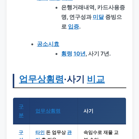
은행거래내역, 카드사용증
명, 연구성과
미달
증빙으
로
입증
.
공소시효
횡령
10년
, 사기 7년.
업무상횡령
·사기
비교
구
업무상횡령
사기
분
구
타인
돈 업무상
관
속임수로 재물 교