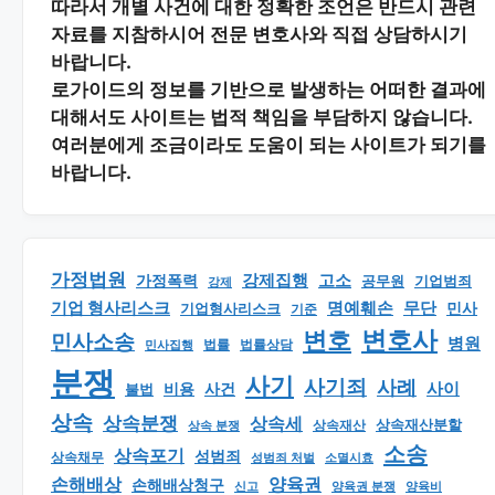
따라서 개별 사건에 대한 정확한 조언은 반드시 관련
자료를 지참하시어
전문 변호사와 직접 상담
하시기
바랍니다.
로가이드의 정보를 기반으로 발생하는 어떠한 결과에
대해서도 사이트는 법적 책임을 부담하지 않습니다.
여러분에게 조금이라도 도움이 되는 사이트가 되기를
바랍니다.
가정법원
강제집행
고소
가정폭력
공무원
기업범죄
강제
기업 형사리스크
명예훼손
무단
민사
기업형사리스크
기준
변호
변호사
민사소송
병원
법률
법률상담
민사집행
분쟁
사기
사기죄
사례
사이
비용
사건
불법
상속
상속분쟁
상속세
상속재산분할
상속 분쟁
상속재산
소송
상속포기
성범죄
상속채무
소멸시효
성범죄 처벌
손해배상
양육권
손해배상청구
신고
양육권 분쟁
양육비