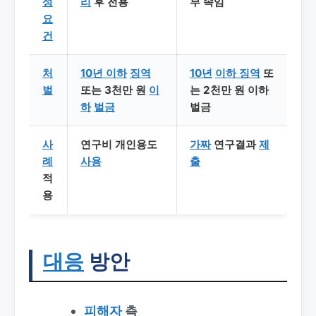
성
리
후 전용
부 속임
요
건
처
10년 이하
징역
10년
이하 징역
또
벌
또는 3천만 원
이
는 2천만 원 이하
하
벌금
벌금
사
연구비 개인용도
가짜
연구결과
제
례
사용
출
적
용
대응
방안
피해자
측