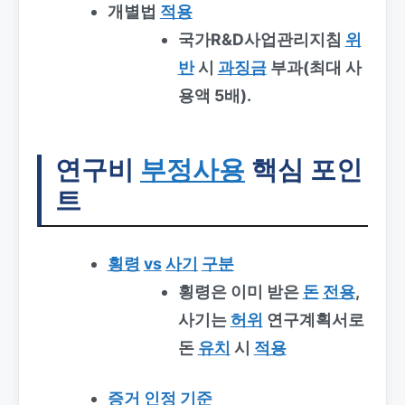
개별법
적용
국가R&D사업관리지침
위
반
시
과징금
부과(최대 사
용액 5배).
연구비
부정사용
핵심 포인
트
횡령
vs
사기
구분
횡령은 이미 받은
돈
전용
,
사기는
허위
연구계획서로
돈
유치
시
적용
증거
인정
기준