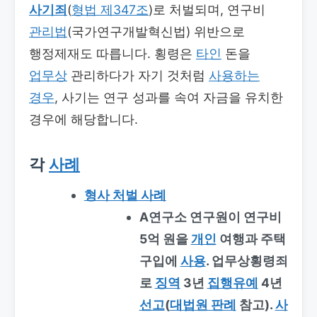
사기죄
(
형법 제347조
)로 처벌되며, 연구비
관리법
(국가연구개발혁신법) 위반으로
행정제재도 따릅니다. 횡령은
타인
돈을
업무상
관리하다가 자기 것처럼
사용하는
경우
, 사기는 연구 성과를 속여 자금을 유치한
경우에 해당합니다.
각
사례
형사 처벌 사례
A연구소 연구원이 연구비
5억 원을
개인
여행과 주택
구입에
사용
. 업무상횡령죄
로
징역
3년
집행유예
4년
선고
(
대법원 판례
참고).
사