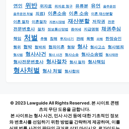
위반
유언
연인
유류분
위자료
위자료 청구
음주운전
이혼소송
이혼 소송
의료)
이혼 재산분할
음주운전 처벌
재산분할
저작권
이혼 절차
이혼절차
자본시장법
전문
채권추심
전문변호사
지급명령
절차
정보통신망법
증여세
처벌
책임
한정승인
판례
폭행
추행
침해
투자사기
피해
형사
협박
형사범죄
행위
협의이혼
형량
형사고소
협박죄
형사사건
형사소송법
형사 사건
형사소송
형사재판
형사법
형사절차
형사책임
형사전문변호사
형사 절차
형사처벌
형사 처벌
형사합의
© 2023 Lawguide All Rights Reserved. 본 사이트 콘텐
츠의 무단 도용을 금합니다.
본 사이트는 형사 사건, 민사 사건 등에 대한 기초적인 정보
와 변호사를 선임하기 위한 방법을 간략하게 제공하며, 이를
실제 법률 사건의 판단의 근거로 삼지 마십시오. 로가이드는