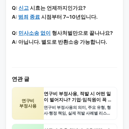
Q:
신고
시효는 언제까지인가요?
A:
범죄
종료
시점부터 7~10년입니다.
Q:
민사소송
없이
형사처벌만으로 끝나나요?
A: 아닙니다. 별도로 반환소송 가능합니다.
연관 글
연구비 부정사용, 적발 시 어떤 일
이 벌어지나? 기업·임직원이 꼭 알
연구비
부정사용
아야 할 핵심 쟁점
연구비 부정사용의 의미, 주요 유형, 형
사·행정 책임, 실제 적발 사례별 리스크,
조사·수사 대응 및 예방 체크리스트까지
기업 대표와 임직원이 알아야 할 핵심…