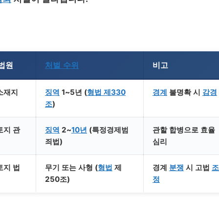
법원
처벌 수위
비고
소재지
징역
1~5년 (
형법 제330
경계
불명확 시
감경
조
)
토지 관
징역
2~
10년
(특정경제범
관할 합병으로 효율
죄법)
심리
토지 법
무기 또는 사형 (
형법
제
경계
분쟁
시 고법
조
250조)
정