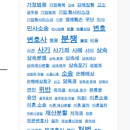
가정법원
강제집행
고소
가정폭력
강제
기업 형사리스크
공무원
기업범죄
명예훼손
무단
민사
기업형사리스크
기준
변호
민사소송
법률
법률상담
민사집행
분쟁
변호사
병원
비용
불법
사기
상속
사기죄
사례
사이
사건
상속분쟁
상속세
상속 분쟁
상속재산
상속포기
성범죄
상속재산분할
상속채무
소송
손해배상
소멸시효
성범죄 처벌
양육권
손해배상청구
신고
양육권 분쟁
양육비
위반
연인
유류분
위자료
위자료 청구
유언
이혼소송
의료)
음주운전
음주운전 처벌
이혼 소송
이혼 절차
이혼절차
이혼 재산분할
재산분할
저작권
자본시장법
전문
전문변호사
절차
정보통신망법
증여세
처벌