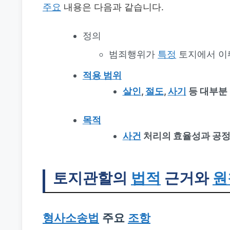
주요
내용은 다음과 같습니다.
정의
범죄행위가
특정
토지에서 
적용 범위
살인
,
절도
,
사기
등 대부분
목적
사건
처리의 효율성과 공
토지관할
의
법적
근거와
원
형사소송법
주요
조항