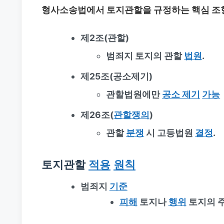
형사소송법에서
토지관할
을 규정하는 핵심 조
제2조(관할)
범죄지 토지의 관할
법원
.
제25조(공소제기)
관할법원에만
공소 제기
가능
제26조(
관할쟁의
)
관할
분쟁
시 고등법원
결정
.
토지관할
적용
원칙
범죄지
기준
피해
토지나
행위
토지의 주