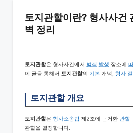
토지관할이란? 형사사건 
벽 정리
토지관할
은 형사사건에서
범죄
발생
장소에
이 글을 통해서
토지관할
의
기본
개념,
형사 
토지관할
개요
토지관할
은
형사소송법
제2조에 근거한
관할
관할을 결정합니다.