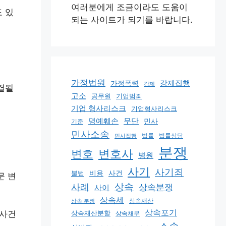
여러분에게 조금이라도 도움이
 있
되는 사이트가 되기를 바랍니다.
가정법원
강제집행
가정폭력
강제
결될
고소
공무원
기업범죄
기업 형사리스크
기업형사리스크
명예훼손
무단
민사
기준
민사소송
법률
법률상담
민사집행
분쟁
변호
변호사
병원
사기
사기죄
비용
사건
불법
문 변
상속
사례
상속분쟁
사이
상속세
상속 분쟁
상속재산
상속포기
상속재산분할
 사건
상속채무