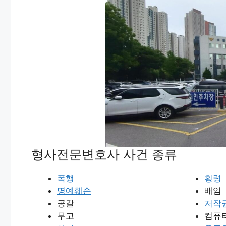
형사전문변호사 사건 종류
폭행
횡령
명예훼손
배임
공갈
저작
무고
컴퓨