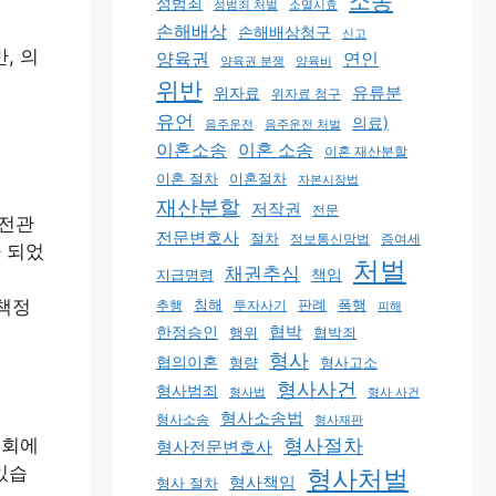
소송
성범죄
소멸시효
성범죄 처벌
손해배상
손해배상청구
신고
, 의
연인
양육권
양육권 분쟁
양육비
위반
유류분
위자료
위자료 청구
유언
의료)
음주운전
음주운전 처벌
이혼소송
이혼 소송
이혼 재산분할
이혼 절차
이혼절차
자본시장법
재산분할
저작권
전문
 전관
전문변호사
절차
정보통신망법
증여세
 되었
처벌
채권추심
책임
지급명령
 책정
판례
폭행
추행
침해
투자사기
피해
협박
한정승인
행위
협박죄
형사
협의이혼
형량
형사고소
형사사건
형사범죄
형사 사건
형사법
형사소송법
형사소송
형사재판
형사절차
협회에
형사전문변호사
있습
형사처벌
형사책임
형사 절차