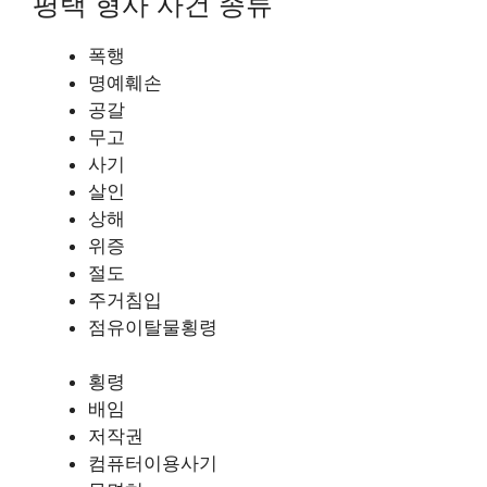
평택 형사 사건 종류
폭행
명예훼손
공갈
무고
사기
살인
상해
위증
절도
주거침입
점유이탈물횡령
횡령
배임
저작권
컴퓨터이용사기