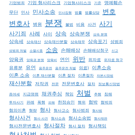
기업 형사리스크
명예훼손
기업범죄
기업형사리스크
기준
변호
민사소송
무단
민사
법률
법률상담
민사집행
분쟁
변호사
사기
병원
비용
사건
불법
상속
사기죄
사례
상속분쟁
사이
상속 분쟁
상속포기
상속세
성범죄
상속재산분할
상속재산
상속채무
소송
손해배상
손해배상청구
소멸시효
신고
성범죄 처벌
위반
연인
양육권
위자료
양육권 분쟁
양육비
위자료 청구
유언
이혼소송
유류분
의료)
음주운전
음주운전 처벌
이혼 소송
이혼 절차
이혼절차
이혼 재산분할
자본시장법
재산분할
저작권
전문변호사
절차
전문
정보통신망법
처벌
채권추심
책임
지급명령
추행
침해
증여세
협박
한정승인
판례
폭행
행위
협박죄
투자사기
피해
형사
형사범죄
협의이혼
형량
형사고소
형사법
형사사건
형사소송법
형사 사건
형사소송
형사재판
형사절차
형사책임
형사전문변호사
형사 절차
형사처벌