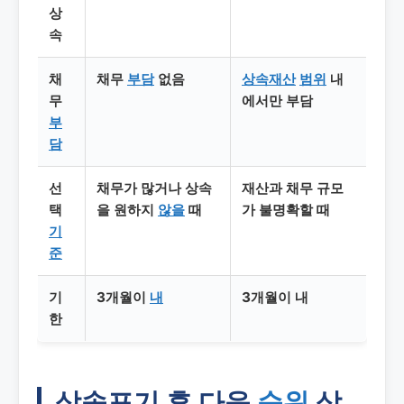
상
속
채
채무
부담
없음
상속재산
범위
내
무
에서만 부담
부
담
선
채무가 많거나 상속
재산과 채무 규모
택
을 원하지
않을
때
가 불명확할 때
기
준
기
3개월이
내
3개월이 내
한
상속포기 후 다음
순위
상