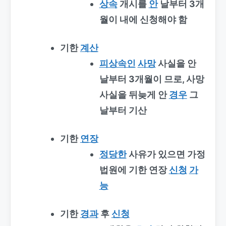
상속
개시를
안
날부터 3개
월이 내에 신청해야 함
기한
계산
피상속인
사망
사실을 안
날부터 3개월이 므로, 사망
사실을 뒤늦게 안
경우
그
날부터 기산
기한
연장
정당한
사유가 있으면 가정
법원에 기한 연장
신청
가
능
기한
경과
후
신청