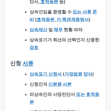
단서,
호적등본
등)
상속인임을 증명할 수
있는 서류
준
비
(
호적등본
,
가 족관계증명서
)
상속재산
및
채무
현황 파악
상속포기가 최선의 선택인지 신중한
검토
신청
서류
상속포기 신청서
(
가정법원
양식
)
신청인의
신분증
사본
피상속인의 사망진단서
또는
호적등
본