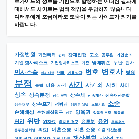
로가이드의 정보를 기반으로 발생하는 어떠한 결과에
대해서도 사이트는 법적 책임을 부담하지 않습니다.
여러분에게 조금이라도 도움이 되는 사이트가 되기를
바랍니다.
가정법원
강제집행
고소
가정폭력
공무원
기업범죄
강제
기업 형사리스크
명예훼손
무단
민사
기업형사리스크
기준
변호
변호사
민사소송
병원
법률
법률상담
민사집행
분쟁
사기
사기죄
사례
사이
비용
사건
불법
상속
상속분쟁
상속세
상속재산분할
상속 분쟁
상속재산
소송
상속포기
성범죄
상속채무
소멸시효
성범죄 처벌
손해배상
양육권
손해배상청구
신고
양육권 분쟁
양육비
위반
유언
연인
유류분
위자료
위자료 청구
음주운전
이혼소송
이혼 소송
의료)
이혼 재산분할
음주운전 처벌
재산분할
저작권
이혼 절차
이혼절차
자본시장법
전문