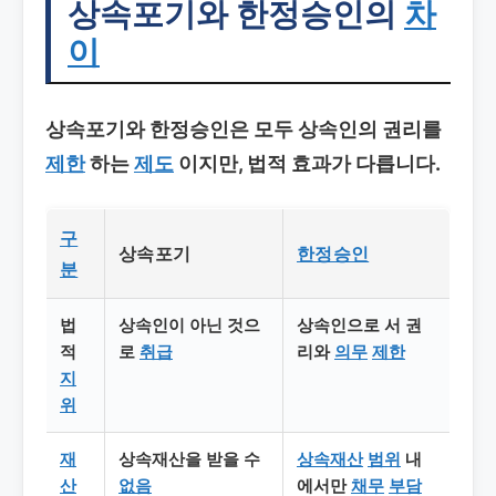
상속포기와 한정승인의
차
이
상속포기와 한정승인은 모두 상속인의 권리를
제한
하는
제도
이지만, 법적 효과가 다릅니다.
구
상속포기
한정승인
분
법
상속인이 아닌 것으
상속인으로 서 권
적
로
취급
리와
의무
제한
지
위
재
상속재산을 받을 수
상속재산
범위
내
산
없음
에서만
채무
부담