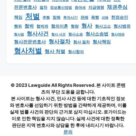
채권추심
전문변호사
지급명령
절차
정보통신망법
증여세
처벌
책임
한정승인
판례
폭행
추행
침해
투자사기
피해
형사
협박
형사범죄
행위
협의이혼
형량
형사고소
협박죄
형사사건
형사소송법
형사 사건
형사소송
형사재판
형사법
형사절차
형사책임
형사전문변호사
형사 절차
형사처벌
형사 처벌
형사합의
© 2023 Lawguide All Rights Reserved. 본 사이트 콘텐
츠의 무단 도용을 금합니다.
본 사이트는 형사 사건, 민사 사건 등에 대한 기초적인 정보
와 변호사를 선임하기 위한 방법을 간략하게 제공하며, 이를
실제 법률 사건의 판단의 근거로 삼지 마십시오. 로가이드는
이로 인한 책임을 지지 않습니다. 실제 사건에 대한 정확한
판단은 지역 변호사와 상담을 한 후에 내리시기 바랍니다.
문의