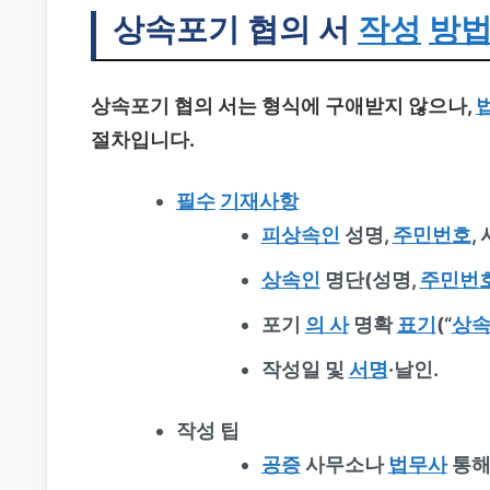
상속포기 협의 서
작성
방
상속포기 협의 서는 형식에 구애받지 않으나,
절차입니다.
필수
기재사항
피상속인
성명,
주민번호
,
상속인
명단(성명,
주민번
포기
의 사
명확
표기
(“
상
작성일 및
서명
·날인.
작성 팁
공증
사무소나
법무사
통