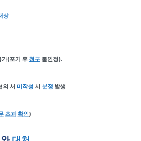
대상
가(포기 후
청구
불인정).
협의 서
미작성
시
분쟁
발생
무
초과
확인
)
례와
대처