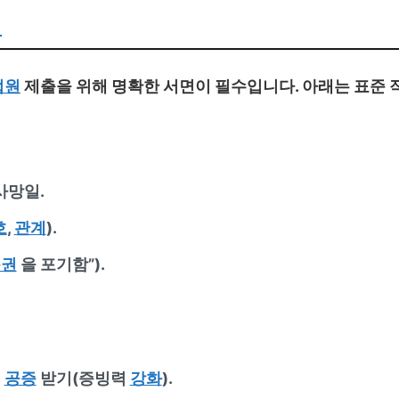
법
법원
제출을 위해 명확한 서면이 필수입니다. 아래는 표준 
 사망일.
호
,
관계
).
속권
을 포기함”).
해
공증
받기(증빙력
강화
).