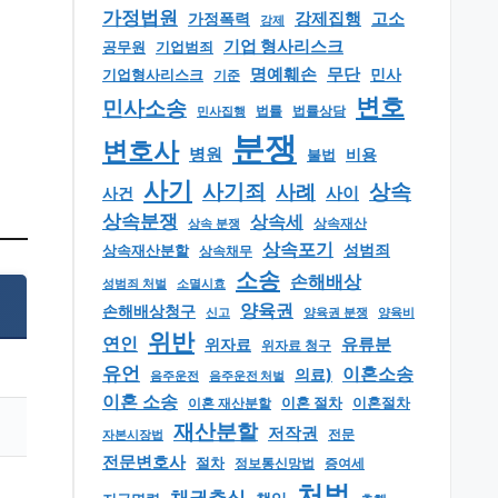
가정법원
강제집행
고소
가정폭력
강제
기업 형사리스크
공무원
기업범죄
명예훼손
무단
민사
기업형사리스크
기준
변호
민사소송
법률
법률상담
민사집행
분쟁
변호사
병원
비용
불법
사기
상속
사기죄
사례
사이
사건
상속분쟁
상속세
상속 분쟁
상속재산
상속포기
성범죄
상속재산분할
상속채무
소송
손해배상
소멸시효
성범죄 처벌
양육권
손해배상청구
신고
양육권 분쟁
양육비
위반
연인
유류분
위자료
위자료 청구
유언
이혼소송
의료)
음주운전
음주운전 처벌
이혼 소송
이혼 절차
이혼절차
이혼 재산분할
재산분할
저작권
자본시장법
전문
전문변호사
절차
정보통신망법
증여세
처벌