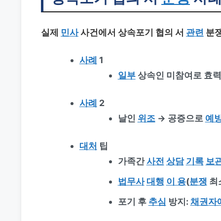
실제
민사
사건에서 상속포기 협의 서
관련
분쟁
사례
1
일부
상속인 미참여로 효
사례
2
날인
위조
→ 공증으로
예
대처
팁
가족간
사전
상담
기록
보
법무사
대행
이 용
(
분쟁
최
포기 후
추심
방지:
채권자