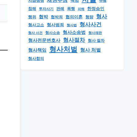
채권추심
책임
지급명령
추행
한정승인
판례
폭행
침해
투자사기
피해
형사
협박
행위
협의이혼
형량
협박죄
형사사건
형사범죄
형사고소
형사법
형사소송법
형사 사건
형사소송
형사재판
형사절차
형사전문변호사
형사 절차
형사처벌
형사책임
형사 처벌
형사합의