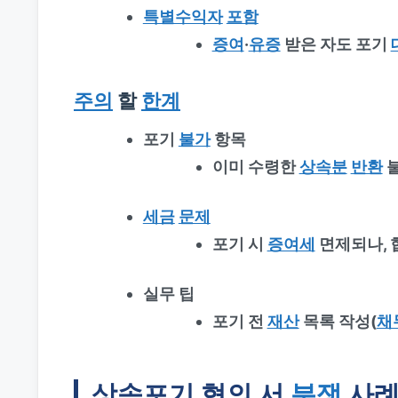
특별수익자
포함
증여
·
유증
받은 자도 포기
주의
할
한계
포기
불가
항목
이미 수령한
상속분
반환
불
세금
문제
포기 시
증여세
면제되나, 
실무 팁
포기 전
재산
목록 작성(
채
상속포기 협의 서
분쟁
사