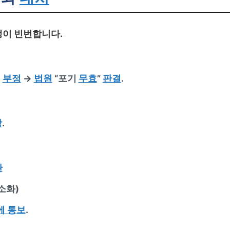
이 빈번합니다.
력
부정
→
법원
“포기
무효
”
판결
.
방
.
관
소화)
에
통보
.