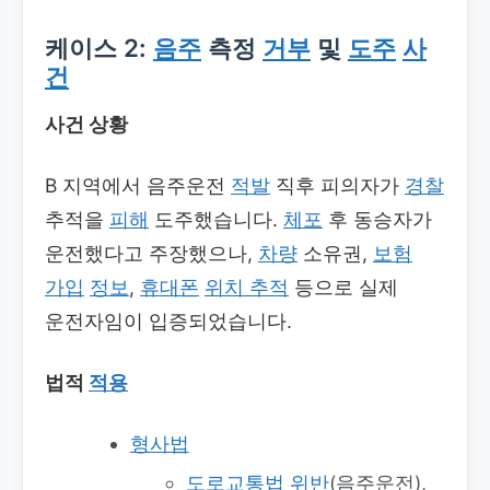
케이스 2:
음주
측정
거부
및
도주
사
건
사건 상황
B 지역에서 음주운전
적발
직후 피의자가
경찰
추적을
피해
도주했습니다.
체포
후 동승자가
운전했다고 주장했으나,
차량
소유권,
보험
가입
정보
,
휴대폰
위치 추적
등으로 실제
운전자임이 입증되었습니다.
법적
적용
형사법
도로교통법 위반
(음주운전),