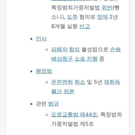
특정범죄가중처벌법
위반
(뺑
소니),
도주
혐의로
징역
2년
8개월 실형
선고
민사
피해자
합의
불성립으로
손해
배상청구
소송 진행
중
행정법
운전면허
취소
및 5년
재취득
불가
처분
관련
법규
도로교통법 제44조
, 특정범죄
가중처벌법 제5조