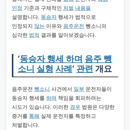
인정
기준과 구체적인
처벌
내용을
설명합니다.
동승자
행세가 법적으로
인정되지
않는
이유와
음주운전
뺑소니의
심각한
법적
결과를 알아보겠습니다.
‘
동승자 행세 하며
음주 뺑
소니
실형
사례
‘
관련
개요
음주운전
뺑소니
사건에서
일부
운전자들이
동승자 행세를
하며
책임을 회피하려는
시도가 있습니다. 이러한
경우
법원은 다양한
증거를
통해
실제 운전자를 특정하고
처벌합니다.