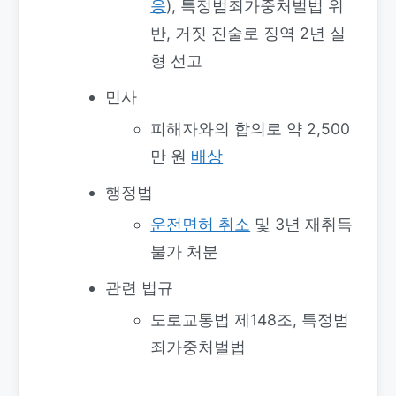
응
), 특정범죄가중처벌법 위
반, 거짓 진술로 징역 2년 실
형 선고
민사
피해자와의 합의로 약 2,500
만 원
배상
행정법
운전면허 취소
및 3년 재취득
불가 처분
관련 법규
도로교통법 제148조, 특정범
죄가중처벌법