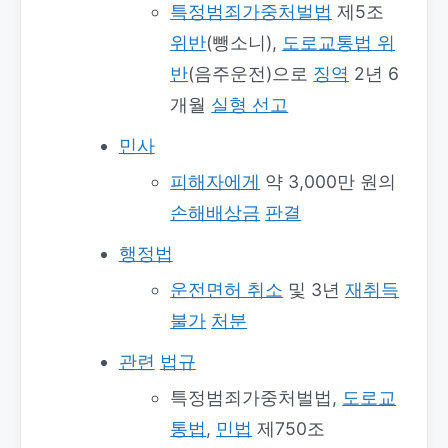
특정범죄가중처벌법
제5조
위반
(뺑소니),
도로교통법 위
반
(음주운전)으로
징역
2년 6
개월
실형 선고
민사
피해자에게
약 3,000만 원의
손해배상금
판결
행정법
운전면허 취소
및 3년
재취득
불가
처분
관련
법규
특정범죄가중처벌법,
도로교
통법
,
민법
제750조