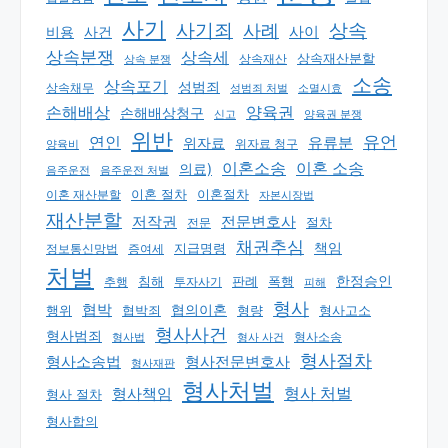
사기
상속
사기죄
사례
사이
비용
사건
상속분쟁
상속세
상속재산분할
상속 분쟁
상속재산
소송
상속포기
성범죄
상속채무
소멸시효
성범죄 처벌
손해배상
양육권
손해배상청구
신고
양육권 분쟁
위반
유언
연인
유류분
위자료
양육비
위자료 청구
이혼소송
이혼 소송
의료)
음주운전
음주운전 처벌
이혼 절차
이혼절차
이혼 재산분할
자본시장법
재산분할
저작권
전문변호사
절차
전문
채권추심
책임
지급명령
정보통신망법
증여세
처벌
한정승인
판례
폭행
추행
침해
투자사기
피해
형사
협박
행위
협의이혼
형량
형사고소
협박죄
형사사건
형사범죄
형사 사건
형사소송
형사법
형사절차
형사소송법
형사전문변호사
형사재판
형사처벌
형사책임
형사 처벌
형사 절차
형사합의