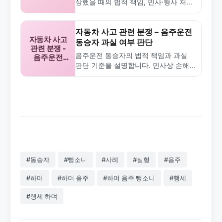
상했을 때의 법적 책임, 민사·형사 처벌,
급정거로
동승자 부상.
실제 해결 방식을 설명합니다. 합의 프
로세스와 자주 묻는 질문을 통해 분쟁…
자동차 사고 관련 분쟁 – 음주운전
자동차 사고
동승자 과실 여부 판단
관련 분쟁 -
음주운전 동승자의 법적 책임과 과실
음주운전
판단 기준을 설명합니다. 민사상 손해
동승자 과실
여부 판단.
배상, 형사 책임, 합의 과정까지 실제 분
쟁 해결 방법을 안내합니다.
#동승자
#뺑소니
#사례
#실형
#음주
#하며
#하며 음주
#하며 음주 뺑소니
#행세
#행세 하며