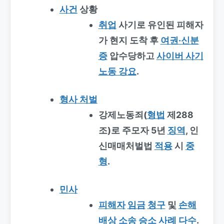
사건
상황
취업
사기로 유인된 피해자
가 현지 도착 후
여권·신분
증
압수당하고
사이버 사기
노동 강요
.
형사 처벌
강제노동죄(
형법
제288
조)로 주모자 5년
징역
, 인
신매매처벌법
적용
시
중
형
.
민사
피해자
임금
청구
및
손해
배상 소송
승소
사례
다수
.