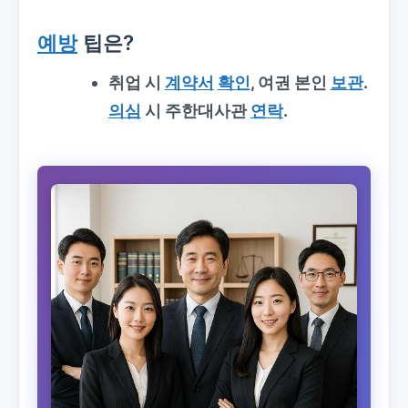
예방
팁은?
취업 시
계약서
확인
, 여권 본인
보관
.
의심
시 주한대사관
연락
.