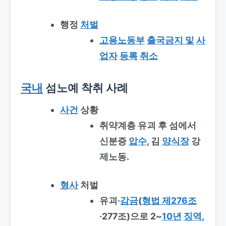
행정
처벌
고용노동부
출국금지 및
사
업자
등록
취소
국내
섬노예 착취 사례
사건
상황
취약계층 유괴 후 섬에서
신분증
압수
, 김
양식장
강
제노동.
형사
처벌
유괴·
감금
(
형법 제276조
·277조)으로 2~
10년
징역
,