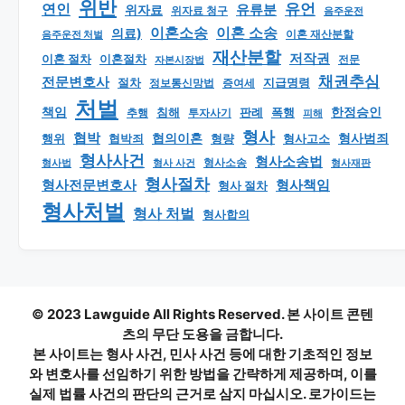
위반
유언
연인
유류분
위자료
위자료 청구
음주운전
이혼소송
이혼 소송
의료)
이혼 재산분할
음주운전 처벌
재산분할
저작권
이혼 절차
이혼절차
자본시장법
전문
채권추심
전문변호사
지급명령
절차
정보통신망법
증여세
처벌
책임
한정승인
판례
폭행
추행
침해
투자사기
피해
형사
협박
형사범죄
행위
협의이혼
형량
형사고소
협박죄
형사사건
형사소송법
형사 사건
형사소송
형사재판
형사법
형사절차
형사책임
형사전문변호사
형사 절차
형사처벌
형사 처벌
형사합의
© 2023 Lawguide All Rights Reserved. 본 사이트 콘텐
츠의 무단 도용을 금합니다.
본 사이트는 형사 사건, 민사 사건 등에 대한 기초적인 정보
와 변호사를 선임하기 위한 방법을 간략하게 제공하며, 이를
실제 법률 사건의 판단의 근거로 삼지 마십시오. 로가이드는