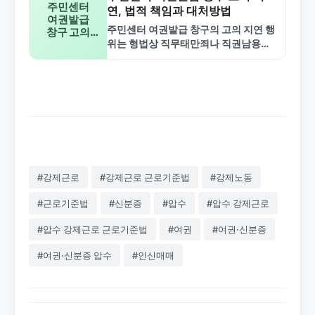
주민센터
연, 법적 책임과 대처방법
여권발급
주민센터 여권발급 창구의 고의 지연 행
창구 고의
위는 형법상 직무태만죄나 직권남용죄
지연 행위
에 해당하며, 국가배상법에 따른 손해배
상청구가 가능합니다. 법적 책임과 대처
방법을 알아보세요.
#강제근로
#강제근로 근로기준법
#강제노동
#근로기준법
#신분증
#압수
#압수 강제근로
#압수 강제근로 근로기준법
#여권
#여권·신분증
#여권·신분증 압수
#인신매매