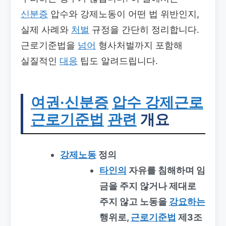
신분증
압수와 강제노동이 어떤 법 위반인지,
실제 사례와
처벌
규정을 간단히 정리합니다.
근로기준법을
넘어
형사처벌까지 포함해
실질적인
대응
팁도 알려드립니다.
여권·신분증
압수 강제근로
근로기준법
관련
개요
강제노동
정의
타인의
자유를 침해하며 임
금을 주지 않거나 제대로
주지 않고 노동을
강요하는
행위로,
근로기준법
제3조