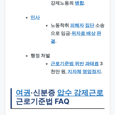
강제노동죄
병합
.
민사
노동착취
피해자
집단
소송
으로 임금·
위자료 배상
판
결
.
행정 처벌
근로기준법 위반
과태료
3
천만 원,
지자체
영업정지
.
여권
·신분증
압수 강제근로
근로기준법 FAQ