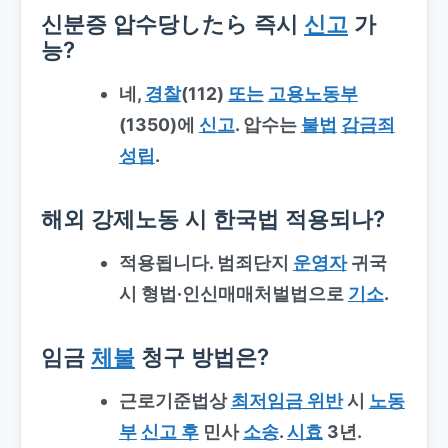
신분증 압수당したら 즉시
신고
가
능?
네,
경찰
(112)
또는
고용노동부
(1350)에
신고
. 압수는
불법
감금죄
성립
.
해외 강제노동 시 한국법 적용되나?
적용됩니다. 범죄단지
운영자
귀국
시 형법·인신매매처벌법으로
기소
.
임금
체불
청구 방법은?
근로기준법상
최저임금 위반
시
노동
부
신고 후
민사
소송
.
시효
3년.