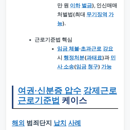
만 원
이하
벌금
), 인신매매
처벌법(최대
무기징역
가
능
).
근로기준법 핵심
임금 체불
·
초과근로
강요
시
행정처분
(
과태료
)과
민
사 소송
(
임금
청구
)
가능
여권·신분증 압수
강제근로
근로기준법
케이스
해외
범죄단지
납치
사례