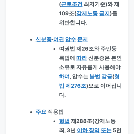
(
근로조건
최저기준)와 제
109조(
강제노동
금지
)를
위반합니다.
신분증
·
여권
압수
문제
여권법 제26조와 주민등
록법에
따라
신분증은 본인
소유로 자유롭게 사용해야
하며
, 압수는
불법
감금
(
형
법 제276조
)으로 이어집니
다.
주요
적용법
형법
제288조(강제노동
죄, 3년
이하 징역
또는
5천