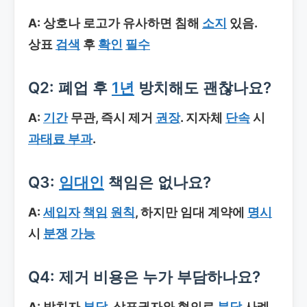
A: 상호나 로고가 유사하면 침해
소지
있음.
상표
검색
후
확인
필수
Q2: 폐업 후
1년
방치해도 괜찮나요?
A:
기간
무관, 즉시 제거
권장
. 지자체
단속
시
과태료 부과
.
Q3:
임대인
책임은 없나요?
A:
세입자
책임
원칙
, 하지만 임대 계약에
명시
시
분쟁
가능
Q4: 제거 비용은 누가 부담하나요?
A: 방치자
부담
. 상표권자와 협의로
분담
사례