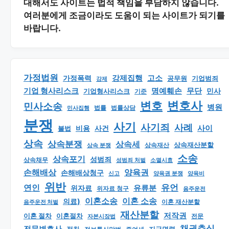
대해서도 사이트는 법적 책임을 부담하지 않습니다.
여러분에게 조금이라도 도움이 되는 사이트가 되기를
바랍니다.
가정법원
강제집행
고소
가정폭력
공무원
기업범죄
강제
기업 형사리스크
명예훼손
무단
민사
기업형사리스크
기준
변호
변호사
민사소송
병원
법률
법률상담
민사집행
분쟁
사기
사기죄
사례
사이
비용
사건
불법
상속
상속분쟁
상속세
상속재산분할
상속 분쟁
상속재산
소송
상속포기
성범죄
상속채무
소멸시효
성범죄 처벌
손해배상
양육권
손해배상청구
신고
양육권 분쟁
양육비
위반
유언
연인
유류분
위자료
위자료 청구
음주운전
이혼소송
이혼 소송
의료)
이혼 재산분할
음주운전 처벌
재산분할
저작권
이혼 절차
이혼절차
자본시장법
전문
채권추심