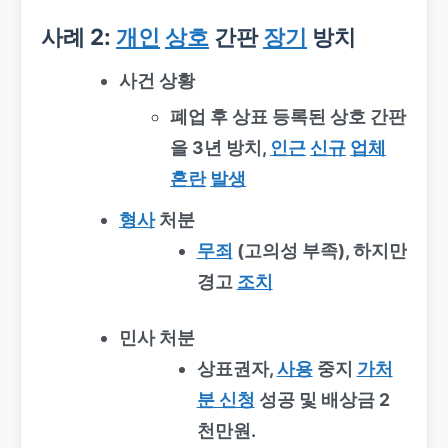
사례 2:
개인
상호
간판
장기
방치
사건 상황
폐업 후 상표 등록된 상호 간판
을 3년 방치,
인근
신규
업체
혼란
발생
형사
처분
무죄
(고의성 부족), 하지만
경고
조치
민사 처분
상표권자,
사용
중지
가처
분 신청
성공 및 배상금 2
천만원.