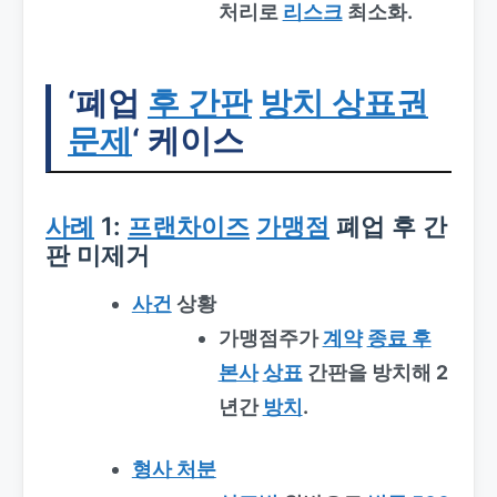
처리로
리스크
최소화.
‘폐업
후 간판
방치 상표권
문제
‘ 케이스
사례
1:
프랜차이즈
가맹점
폐업 후 간
판 미제거
사건
상황
가맹점주가
계약
종료 후
본사
상표
간판을 방치해 2
년간
방치
.
형사 처분