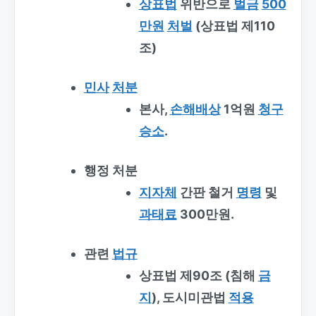
상표법
위반으로
벌금
500
만원
처벌
(상표법 제110
조)
민사
처분
본사,
손해배상
1억원
청구
승소
.
행정 처분
지자체
간판 철거
명령
및
과태료
300만원.
관련
법규
상표법 제90조 (침해
금
지
), 도시미관법
적용