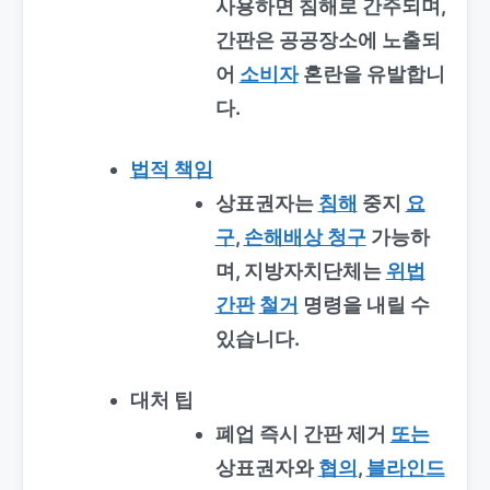
사용하면 침해로 간주되며,
간판은 공공장소에 노출되
어
소비자
혼란을 유발합니
다.
법적 책임
상표권자는
침해
중지
요
구
,
손해배상 청구
가능하
며, 지방자치단체는
위법
간판
철거
명령을 내릴 수
있습니다.
대처 팁
폐업 즉시 간판 제거
또는
상표권자와
협의
,
블라인드