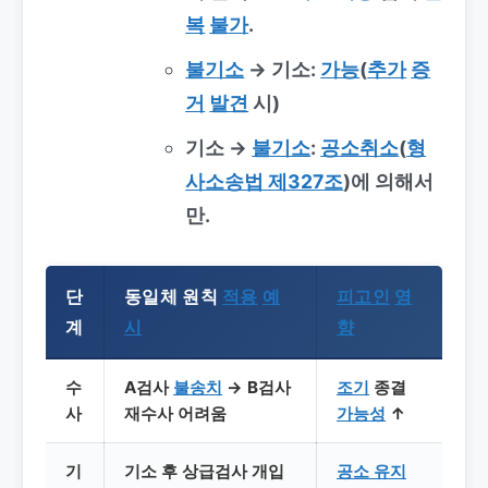
복
불가
.
불기소
→ 기소:
가능
(
추가
증
거
발견
시)
기소 →
불기소
:
공소취소
(
형
사소송법 제327조
)에 의해서
만.
단
동일체 원칙
적용
예
피고인
영
계
시
향
수
A검사
불송치
→ B검사
조기
종결
사
재수사 어려움
가능성
↑
기
기소 후 상급검사 개입
공소 유지