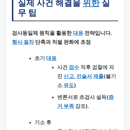
실제 사건 해결을
위한
실
무 팁
검사동일체 원칙을 활용한
대응
전략입니다.
형사 절차
단축과 처벌 완화에 초점
초기
대응
사건
접수
직후 검찰에 자
진
신고
,
진술서
제출
(불기
소
유도
)
변론서로 초검사 설득(
증
거 부족
강조).
기소 후