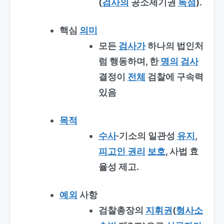
(
검사의
공소제기권
독점
).
핵심
의미
모든
검사가
하나의 법인처
럼 행동하며, 한
명의
검사
결정이
전체
검찰에 구속력
있음
목적
수사
·기소의 일관성
유지
,
피고인 권리
보호
, 사법 효
율성 제고.
예외
사항
검찰총장의
지휘권
(
형사소