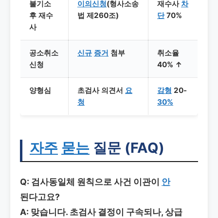
불기소
이의신청
(형사소송
재수사
차
후 재수
법 제260조)
단
70%
사
공소취소
신규
증거
첨부
취소율
신청
40% ↑
양형심
초검사 의견서
요
감형
20-
청
30%
자주
묻는
질문 (FAQ)
Q: 검사동일체 원칙으로 사건 이관이
안
된다고요?
A: 맞습니다. 초검사 결정이 구속되나, 상급