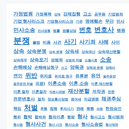
가정법원
강제집행
고소
가정폭력
공무원
기업범죄
강제
기업 형사리스크
명예훼손
무단
민사
기업형사리스크
기준
변호
변호사
민사소송
병원
법률
법률상담
민사집행
분쟁
사기
사기죄
사례
사이
비용
사건
불법
상속
상속분쟁
상속세
상속재산분할
상속 분쟁
상속재산
소송
상속포기
성범죄
상속채무
소멸시효
성범죄 처벌
손해배상
양육권
손해배상청구
신고
양육권 분쟁
양육비
위반
유언
연인
유류분
위자료
위자료 청구
음주운전
이혼소송
이혼 소송
의료)
이혼 재산분할
음주운전 처벌
재산분할
저작권
이혼 절차
이혼절차
자본시장법
전문
채권추심
전문변호사
지급명령
절차
정보통신망법
증여세
처벌
책임
한정승인
판례
폭행
추행
침해
투자사기
피해
형사
협박
형사범죄
행위
협의이혼
형량
형사고소
협박죄
형사사건
형사소송법
형사 사건
형사소송
형사재판
형사법