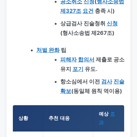
공소취소
신청
(
형사소송법
제327조
요건
충족 시)
상급검사 진술청취
신청
(형사소송법 제267조)
처벌 완화
팁
피해자
합의서
제출로 공소
유지
포기
유도.
항소심에서 이전
검사
진술
확보
(동일체 원칙 역이용)
예상
효
상황
추천 대응
과