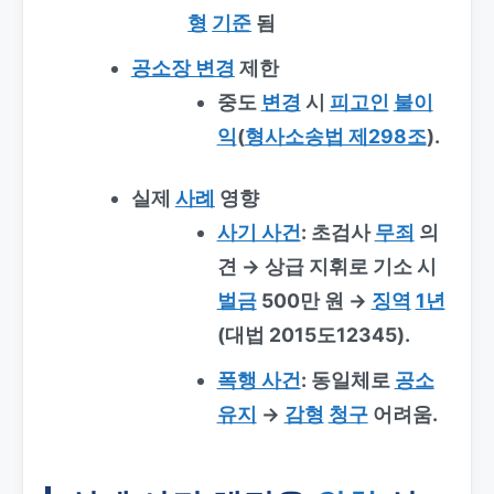
형
기준
됨
공소장 변경
제한
중도
변경
시
피고인
불이
익
(
형사소송법 제298조
).
실제
사례
영향
사기 사건
: 초검사
무죄
의
견 → 상급 지휘로 기소 시
벌금
500만 원 →
징역
1년
(대법 2015도12345).
폭행 사건
: 동일체로
공소
유지
→
감형
청구
어려움.