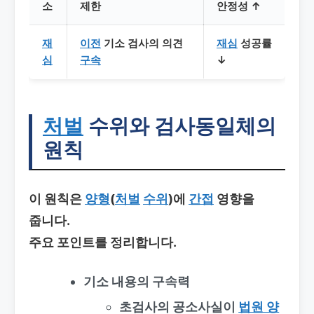
소
제한
안정성 ↑
재
이전
기소 검사의 의견
재심
성공률
심
구속
↓
처벌
수위와
검사동일체의
원칙
이 원칙은
양형
(
처벌
수위
)에
간접
영향을
줍니다.
주요 포인트를 정리합니다.
기소 내용의 구속력
초검사의 공소사실이
법원 양