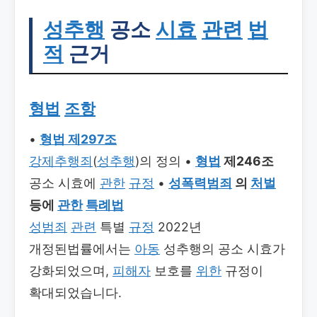
성추행
공소
시효
관련
법
적
근거
형법
조항
•
형법 제297조
강제추행죄
(
성추행
)의 정의 •
형법
제246조
공소 시효에
관한
규정
•
성폭력범죄
의
처벌
등에
관한
특례법
성범죄
관련
특별
규정
2022년
개정된법률에서는
아동
성추행의 공소 시효가
강화되었으며,
피해자
보호를
위한
규정이
확대되었습니다.