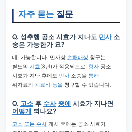
자주
묻는
질문
Q. 성추행 공소 시효가 지나도
민사
소
송은 가능한가 요?
네, 가능합니다. 민사상
손해배상
청구는
별도의
시효
(3년)가 적용되므로,
형사
공소
시효가 지난 후에도
민사
소송을
통해
위자료와
치료비
등을
청구할 수 있습니다.
Q.
고소
후
수사
중에
시효가 지나면
어떻게
되나요?
고소
또는
수사
개시 후에는 공소 시효가