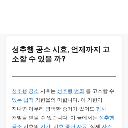
성추행 공소 시효, 언제까지 고
소할 수 있을 까?
성추행
공소
시효는
성추행
범죄
를 고소할 수
있는
법적
기한을의 미합니다. 이 기한이
지나면 아무리 명백한 증거가 있어도
형사
처벌을 받을 수 없습니다. 이 글에서는
성추행
공소
시효의
기간
,
시효 중단
사유
, 실제
사건