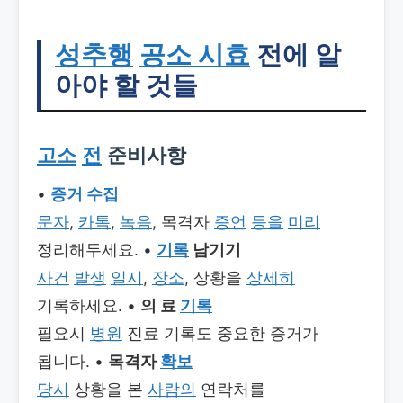
성추행
공소 시효
전에 알
아야 할 것들
고소
전
준비사항
•
증거 수집
문자
,
카톡
,
녹음
, 목격자
증언
등을
미리
정리해두세요. •
기록
남기기
사건
발생
일시
,
장소
, 상황을
상세히
기록하세요. •
의 료
기록
필요시
병원
진료 기록도 중요한 증거가
됩니다. •
목격자
확보
당시
상황을 본
사람의
연락처를