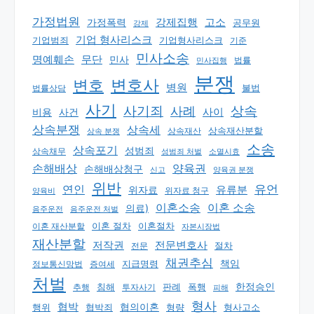
가정법원
강제집행
고소
가정폭력
공무원
강제
기업 형사리스크
기업범죄
기업형사리스크
기준
민사소송
명예훼손
무단
민사
법률
민사집행
분쟁
변호
변호사
병원
법률상담
불법
사기
상속
사기죄
사례
사이
비용
사건
상속분쟁
상속세
상속재산분할
상속 분쟁
상속재산
소송
상속포기
성범죄
상속채무
소멸시효
성범죄 처벌
손해배상
양육권
손해배상청구
신고
양육권 분쟁
위반
유언
연인
유류분
위자료
양육비
위자료 청구
이혼소송
이혼 소송
의료)
음주운전
음주운전 처벌
이혼 절차
이혼절차
이혼 재산분할
자본시장법
재산분할
저작권
전문변호사
절차
전문
채권추심
책임
지급명령
정보통신망법
증여세
처벌
한정승인
판례
폭행
추행
침해
투자사기
피해
형사
협박
행위
협의이혼
형량
형사고소
협박죄