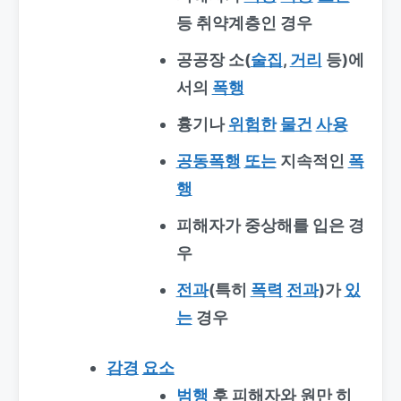
등 취약계층인 경우
공공장 소(
술집
,
거리
등)에
서의
폭행
흉기나
위험한
물건
사용
공동폭행
또는
지속적인
폭
행
피해자가 중상해를 입은 경
우
전과
(특히
폭력
전과
)가
있
는
경우
감경
요소
범행
후 피해자와 원만 히