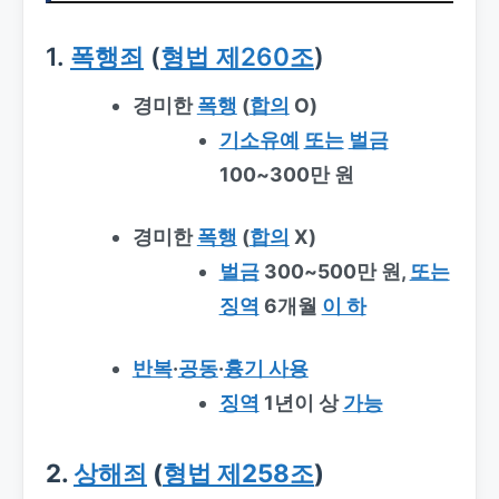
1.
폭행죄
(
형법 제260조
)
경미한
폭행
(
합의
O)
기소유예
또는
벌금
100~300만 원
경미한
폭행
(
합의
X)
벌금
300~500만 원,
또는
징역
6개월
이 하
반복
·
공동
·
흉기 사용
징역
1년이 상
가능
2.
상해죄
(
형법 제258조
)