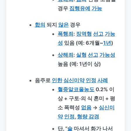
경우
집행유예
가능
합의
되지
않은
경우
폭행죄
:
징역형
선고
가능
성
있음 (예: 6개월~
1년
)
상해죄
:
실형
선고
가능성
높음 (예: 1년이 상)
음주로
인한
심신미약
인정
사례
혈중알코올농도
0.2% 이
상 + 구토·의 식 혼미 + 평
소 폭력성
없음
→
심신미
약
인정
,
형량 감경
단, “
술
마셔서 화가 나서