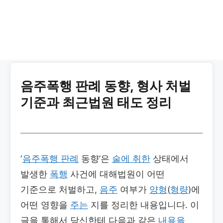
음주폭행 판례 동향, 형사 처벌
기준과 최근법원 태도 정리
‘
음주폭행 판례
동향’은
술에 취한
상태에서
발생한
폭행
사건에 대해법원이 어떤
기준으로 처벌하고,
음주
여부가
양형
(
형량
)에
어떤 영향을
주는
지를 정리한 내용입니다. 이
글을 통해서 당신한테 다음과 같은
내용을