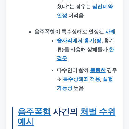
쳤다”는 경우는
심신미약
인정
어려움
음주폭행이 특수상해로 인정된
사례
술자리에서
흉기
(
병
, 흉기
류)를 사용해 상해를가
한
경우
다수인이 함께
폭행한
경우
→
특수상해죄
적용
,
실형
가능성
높음
음주폭행
사건의
처벌 수위
예시