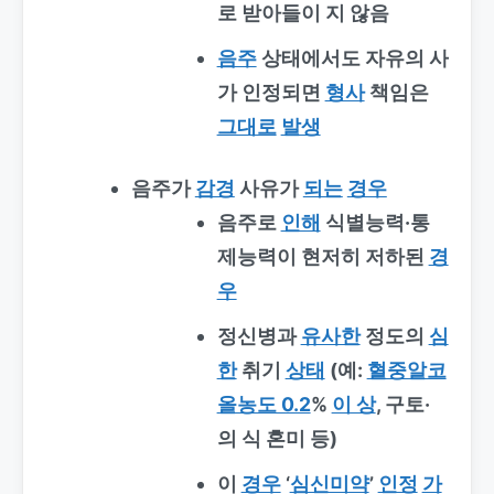
로 받아들이 지 않음
음주
상태에서도 자유의 사
가 인정되면
형사
책임은
그대로
발생
음주가
감경
사유가
되는
경우
음주로
인해
식별능력·통
제능력이 현저히 저하된
경
우
정신병과
유사한
정도의
심
한
취기
상태
(예:
혈중알코
올농도 0.2
%
이 상
, 구토·
의 식 혼미 등)
이
경우
‘
심신미약
’
인정
가