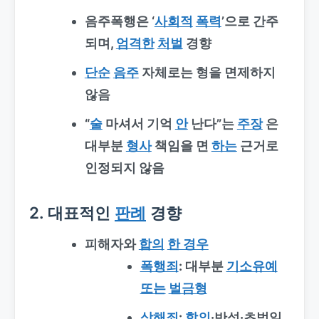
음주폭행은 ‘
사회적
폭력
’으로 간주
되며,
엄격한
처벌
경향
단순
음주
자체로는 형을 면제하지
않음
“
술
마셔서 기억
안
난다”는
주장
은
대부분
형사
책임을 면
하는
근거로
인정되지 않음
2. 대표적인
판례
경향
피해자와
합의
한 경우
폭행죄
: 대부분
기소유예
또는
벌금형
상해죄
:
합의
·반성·초범일