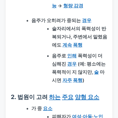
능
→
형량 감경
음주가 오히려가 중되는
경우
술자리에서의 폭력성이 반
복되거나, 주변에서 말렸음
에도
계속
폭행
음주로
인해
폭력성이 더
심해진
경우
(예: 평소에는
폭력적이 지 않지만,
술
마
시면
자주
폭행
)
2. 법원이 고려
하는
주요
양형 요소
가 중
요소
피해자가
여성
·
아동
·
노인