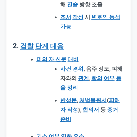
해
진술
방향 조율
조서
작성
시
변호인 동석
가능
2.
검찰
단계
대응
피의 자 신문
대비
사건
경위
, 음주 정도, 피해
자와의
관계
,
합의
여부
등
을
정리
반성문
,
처벌불원서
(
피해
자
작성
),
합의서
등
증거
준비
기소
여부
영향
요소