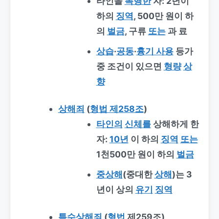
타인을
폭행한
자: 2년이
하의
징역
, 500만 원이 하
의
벌금
, 구류
또는
과 료
상습
·
공동
·
흉기 사용
등가
중 조건이 있으면
형량
상
향
상해죄
(
형법 제258조
)
타인의
신체를
상해하게 한
자:
10년
이 하의
징역
또는
1천500만 원이 하의
벌금
중상해
(중대한
상해
)는 3
년이 상의
유기
징역
특수상해죄
(
형법
제259조)