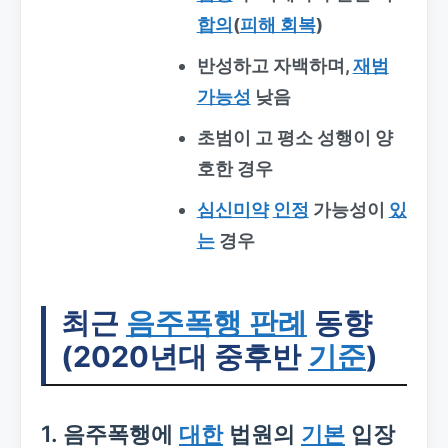
합의
(
피해 회복
)
반성하고 자백하며,
재범
가능성
낮음
초범이 고 평소 성행이 양
호한 경우
심신미약
인정
가능성이
있
는
경우
최근
음주폭행 판례
동향
(2020년대 중후반
기준
)
1. 음주폭행에
대한
법원의
기본
입장