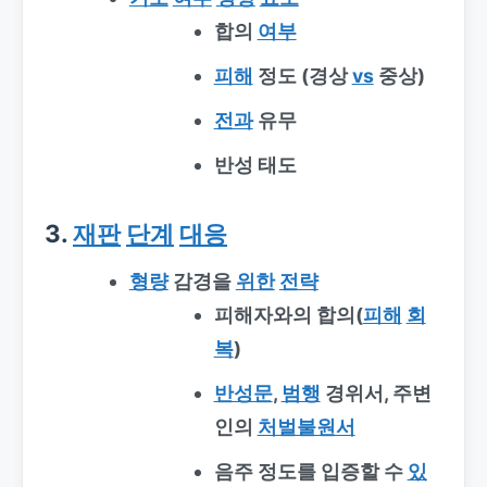
합의
여부
피해
정도 (경상
vs
중상)
전과
유무
반성 태도
3.
재판
단계
대응
형량
감경을
위한
전략
피해자와의 합의(
피해
회
복
)
반성문
,
범행
경위서, 주변
인의
처벌불원서
음주 정도를 입증할 수
있