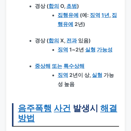
경상 (
합의
O,
초범
)
집행유예
(예:
징역
1년
,
집
행유예
2년)
경상 (
합의
X,
전과
있음)
징역
1~2년
실형
가능성
중상해
또는
특수상해
징역
2년이 상,
실형
가능
성 높음
음주폭행
사건
발생시
해결
방법