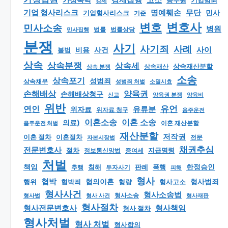
가정폭력
공무원
기업범죄
강제
기업 형사리스크
명예훼손
무단
민사
기업형사리스크
기준
변호
변호사
민사소송
병원
법률
법률상담
민사집행
분쟁
사기
사기죄
사례
사이
비용
사건
불법
상속
상속분쟁
상속세
상속재산분할
상속 분쟁
상속재산
소송
상속포기
성범죄
상속채무
소멸시효
성범죄 처벌
손해배상
양육권
손해배상청구
신고
양육권 분쟁
양육비
위반
유언
연인
유류분
위자료
위자료 청구
음주운전
이혼소송
이혼 소송
의료)
이혼 재산분할
음주운전 처벌
재산분할
저작권
이혼 절차
이혼절차
자본시장법
전문
채권추심
전문변호사
지급명령
절차
정보통신망법
증여세
처벌
책임
한정승인
판례
폭행
추행
침해
투자사기
피해
형사
협박
형사범죄
행위
협의이혼
형량
형사고소
협박죄
형사사건
형사소송법
형사 사건
형사소송
형사재판
형사법
형사절차
형사책임
형사전문변호사
형사 절차
형사처벌
형사 처벌
형사합의