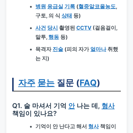
병원
응급실
기록
(
혈중알코올농도
,
구토, 의 식
상태
등)
사건
당시
촬영된
CCTV
(걸음걸이,
말투,
행동
등)
목격자
진술
(피의 자가
얼마나
취했
는 지)
자주
묻는
질문 (
FAQ
)
Q1. 술 마셔서 기억
안
나는 데,
형사
책임이 있나요?
기억이 안 난다고 해서
형사
책임이