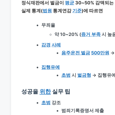
정식재판에서 벌금이
평균
30~50% 감액되는
실제 통계(
법원
통계연감
기준
)에 따르면
무죄율
약 10~20% (
증거 부족
시 높음
감경
사례
음주운전 벌금
500만원
→
집행유예
초범
시
벌금형
→ 집행유
성공을
위한
실무 팁
초범
강조
범죄기록증명서 제출