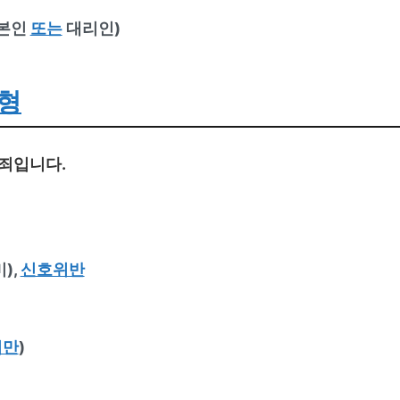
본인
또는
대리인)
형
죄입니다.
),
신호위반
미만
)