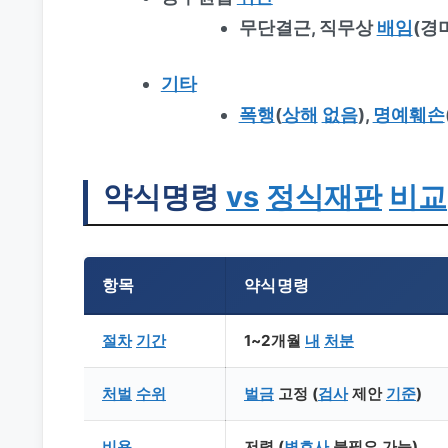
무단결근, 직무상
배임
(경
기타
폭행
(
상해
없음
),
명예훼손
약식명령
vs
정식재판
비교
항목
약식명령
절차
기간
1~2개월
내
처분
처벌
수위
벌금
고정 (
검사
제안
기준
)
비용
저렴 (
변호사
불필요 가능)