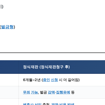
미)
(
벌금형
)
정식재판 (
정식재판청구
후)
6개월~2년 (
증인
신청
시 더 길어짐)
무죄
가능
, 벌금
감액
·
집행유예
등
변호사 선임
추천,
재판
비용
발생