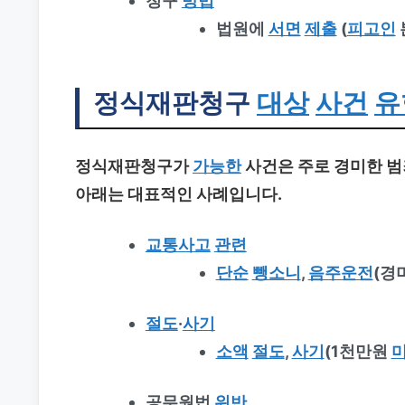
청구
방법
법원에
서면
제출
(
피고인
정식재판청구
대상
사건
유
정식재판청구
가
가능한
사건은 주로 경미한 범
아래는 대표적인 사례입니다.
교통사고
관련
단순
뺑소니
,
음주운전
(경미
절도
·
사기
소액
절도
,
사기
(1천만원
공무원법
위반