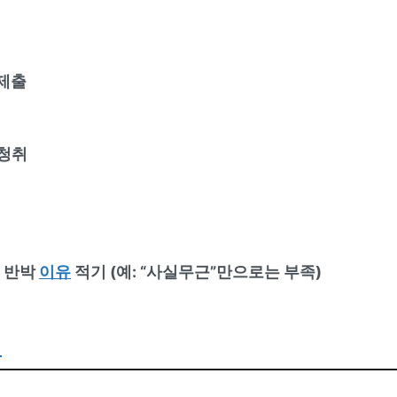
 제출
청취
적 반박
이유
적기 (예: “사실무근”만으로는 부족)
례