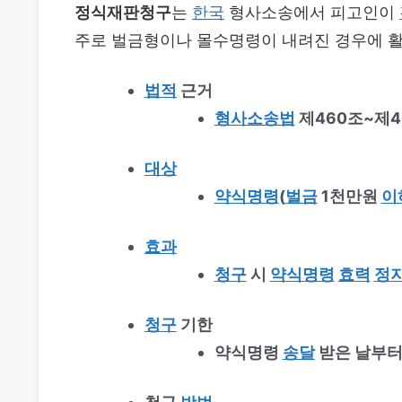
정식재판청구
는
한국
형사소송에서 피고인이
주로 벌금형이나 몰수명령이 내려진 경우에 
법적
근거
형사소송법
제460조~제4
대상
약식명령
(
벌금
1천만원
이
효과
청구
시
약식명령
효력
정
청구
기한
약식명령
송달
받은 날부터 