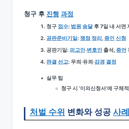
청구 후
진행
과정
청구
접수
:
법원
송달
후 7일 내 서면
공판준비기일
:
쟁점
정리
,
증인
신청
공판기일
:
피고인
·
변호인
출석,
증언
판결
선고
: 무죄·유죄·
감경
결정
실무 팁
청구 시 ‘이의신청서’에 구체
처벌 수위
변화와 성공
사