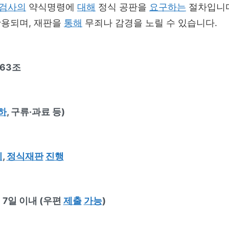
검사의
약식명령에
대해
정식 공판을
요구하는
절차입니다
활용되며, 재판을
통해
무죄나 감경을 노릴 수 있습니다.
63조
하
, 구류·과료 등)
지
,
정식재판
진행
7일 이내 (우편
제출
가능
)