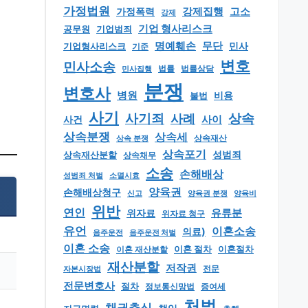
가정법원
강제집행
고소
가정폭력
강제
기업 형사리스크
공무원
기업범죄
명예훼손
무단
민사
기업형사리스크
기준
변호
민사소송
법률
법률상담
민사집행
분쟁
변호사
병원
비용
불법
사기
상속
사기죄
사례
사이
사건
상속분쟁
상속세
상속 분쟁
상속재산
상속포기
성범죄
상속재산분할
상속채무
소송
손해배상
소멸시효
성범죄 처벌
양육권
손해배상청구
신고
양육권 분쟁
양육비
위반
연인
유류분
위자료
위자료 청구
유언
이혼소송
의료)
음주운전
음주운전 처벌
이혼 소송
이혼 절차
이혼절차
이혼 재산분할
재산분할
저작권
자본시장법
전문
전문변호사
절차
정보통신망법
증여세
처벌