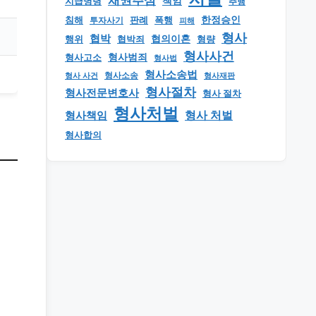
채권추심
책임
지급명령
추행
한정승인
판례
폭행
침해
투자사기
피해
형사
협박
행위
협의이혼
형량
협박죄
형사사건
형사범죄
형사고소
형사법
형사소송법
형사 사건
형사소송
형사재판
형사절차
형사전문변호사
형사 절차
형사처벌
형사책임
형사 처벌
형사합의