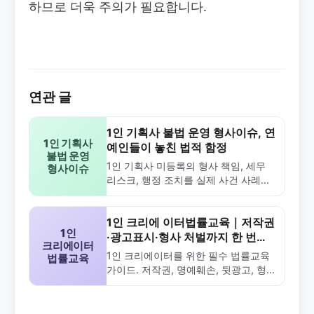
하므로 더욱 주의가 필요합니다.
연관 글
1인 기획사 불법 운영 형사이슈, 연
1인 기획사
예인들이 놓친 법적 함정
불법 운영
1인 기획사 미등록의 형사 책임, 세무
형사이슈
리스크, 행정 조치를 실제 사건 사례와
함께 설명합니다. 2년 이하 징역, 2000
만 원 이하 벌금, 조세회피…
1인 크리에 이터법률교육｜저작권
1인
·광고표시·형사 처벌까지 한 번에
크리에이터
정리
1인 크리에이터를 위한 필수 법률교육
법률교육
가이드. 저작권, 명예훼손, 뒷광고, 형사
절차와 처벌 수위, 실제 대응·예방 팁까
지 한 번에 정리했습니다.