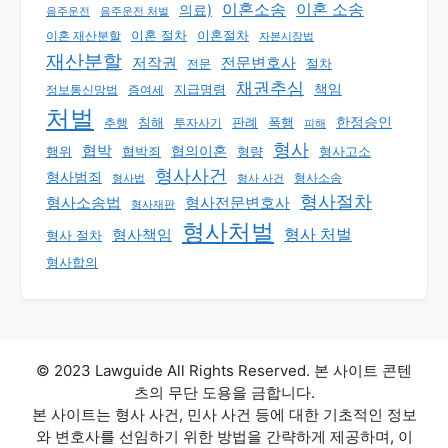
이혼소송
이혼 소송
의료)
음주운전
음주운전 처벌
이혼 절차
이혼절차
이혼 재산분할
자본시장법
재산분할
저작권
전문변호사
절차
전문
채권추심
책임
지급명령
정보통신망법
증여세
처벌
한정승인
판례
폭행
추행
침해
투자사기
피해
형사
협박
행위
협의이혼
형량
형사고소
협박죄
형사사건
형사범죄
형사 사건
형사소송
형사법
형사절차
형사소송법
형사전문변호사
형사재판
형사처벌
형사책임
형사 처벌
형사 절차
형사합의
© 2023 Lawguide All Rights Reserved. 본 사이트 콘텐
츠의 무단 도용을 금합니다.
본 사이트는 형사 사건, 민사 사건 등에 대한 기초적인 정보
와 변호사를 선임하기 위한 방법을 간략하게 제공하며, 이