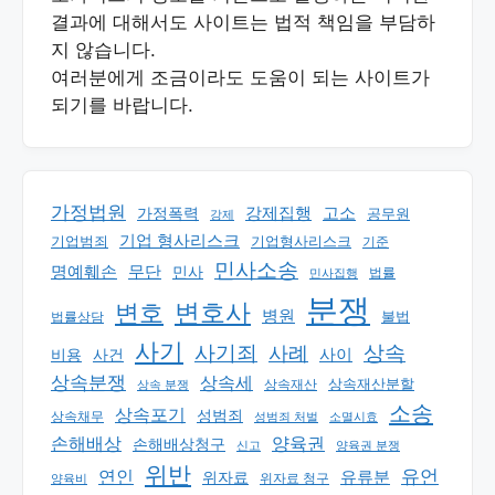
결과에 대해서도 사이트는 법적 책임을 부담하
지 않습니다.
여러분에게 조금이라도 도움이 되는 사이트가
되기를 바랍니다.
가정법원
강제집행
고소
가정폭력
공무원
강제
기업 형사리스크
기업범죄
기업형사리스크
기준
민사소송
명예훼손
무단
민사
법률
민사집행
분쟁
변호
변호사
병원
법률상담
불법
사기
상속
사기죄
사례
사이
비용
사건
상속분쟁
상속세
상속재산분할
상속 분쟁
상속재산
소송
상속포기
성범죄
상속채무
소멸시효
성범죄 처벌
손해배상
양육권
손해배상청구
신고
양육권 분쟁
위반
유언
연인
유류분
위자료
양육비
위자료 청구