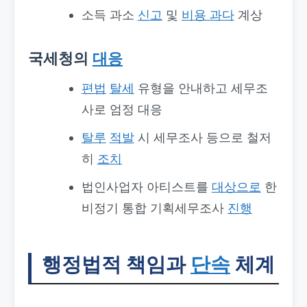
소득 과소
신고
및
비용 과다
계상
국세청의
대응
편법
탈세
유형을 안내하고 세무조
사로 엄정 대응
탈루
적발
시 세무조사 등으로 철저
히
조치
법인사업자 아티스트를
대상으로
한
비정기 통합 기획세무조사
진행
행정법적 책임과
단속
체계