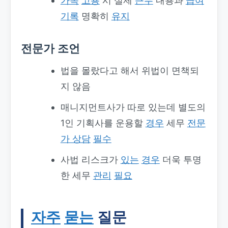
가족
고용
시 실제
근무
내용과
급여
기록
명확히
유지
전문가 조언
법을 몰랐다고 해서 위법이 면책되
지 않음
매니지먼트사가 따로 있는데 별도의
1인 기획사를 운용할
경우
세무
전문
가 상담
필수
사법 리스크가
있는
경우
더욱 투명
한 세무
관리
필요
자주
묻는
질문