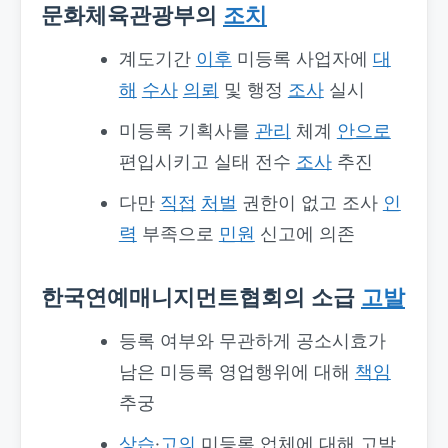
문화체육관광부의
조치
계도기간
이후
미등록 사업자에
대
해
수사
의뢰
및 행정
조사
실시
미등록 기획사를
관리
체계
안으로
편입시키고 실태 전수
조사
추진
다만
직접
처벌
권한이 없고 조사
인
력
부족으로
민원
신고에 의존
한국연예매니지먼트협회의 소급
고발
등록 여부와 무관하게 공소시효가
남은 미등록 영업행위에 대해
책임
추궁
상습
·
고의
미등록 업체에 대해 고발