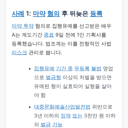
사례
1:
마약
혐의
후 뒤늦은
등록
마약 투약
혐의로 집행유예를 선고받은 배우
A는 계도기간
종료
9일 전에 1인 기획사를
등록했습니다. 법조계는 이를 전형적인 사법
리스크
관리로 봅니다.
집행유예
기간 중
무등록
불법
영업
으로
벌금형
이상의 처벌을 받으면
유예된 형이 실효되어 실형을 살아
야 함
대중문화예술산업발전법
위반으로
3년 이하의
징역
또는
3천만 원 이하
의
벌금
가능