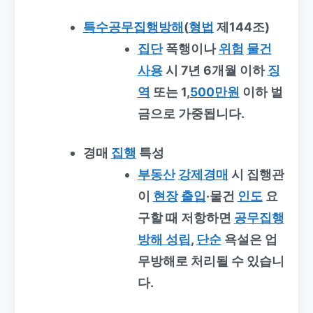
특수공무집행방해
(
형법
제144조)
집단
폭행이나
위험
물건
사용
시 7년 6개월 이하
징
역
또는 1,
500만원
이하 벌
금으로 가중됩니다.
경매
집행
특성
부동산
강제경매
시 집행관
이
현장
출입
·물건
인도
요
구할 때 저항하면
공무집행
방해 성립
,
단순
욕설은 업
무방해로 처리될 수 있습니
다.