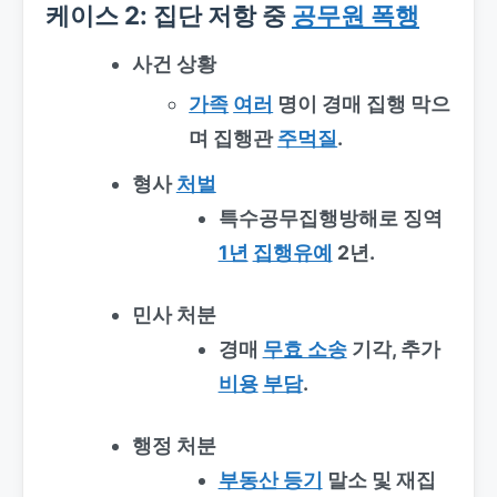
케이스 2: 집단 저항 중
공무원 폭행
사건 상황
가족
여러
명이 경매 집행 막으
며 집행관
주먹질
.
형사
처벌
특수공무집행방해로 징역
1년
집행유예
2년.
민사 처분
경매
무효 소송
기각, 추가
비용
부담
.
행정 처분
부동산 등기
말소 및 재집