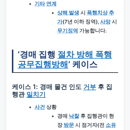
기타
연계
상해 발생
시
폭행치상
추
가
(7년 이하 징역),
사망
시
무기징역
가능합니다.
‘경매 집행
절차 방해 폭행
공무집행방해
‘ 케이스
케이스 1: 경매 물건 인도
거부
후 집
행관
밀치기
사건
상황
경매
낙찰
후 집행관이 현
장
방문
시 점거자(전
소유