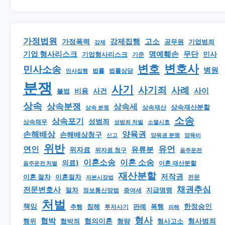
가정법원
강제집행
고소
가정폭력
공무원
기업범죄
강제
기업 형사리스크
명예훼손
무단
민사
기업형사리스크
기준
변호
변호사
민사소송
병원
법률
법률상담
민사집행
분쟁
사기
사기죄
사례
사이
비용
사건
불법
상속
상속분쟁
상속세
상속재산분할
상속 분쟁
상속재산
소송
상속포기
성범죄
상속채무
소멸시효
성범죄 처벌
손해배상
양육권
손해배상청구
신고
양육권 분쟁
양육비
위반
유언
연인
유류분
위자료
위자료 청구
음주운전
이혼소송
이혼 소송
의료)
이혼 재산분할
음주운전 처벌
재산분할
저작권
이혼 절차
이혼절차
자본시장법
전문
채권추심
전문변호사
지급명령
절차
정보통신망법
증여세
처벌
책임
한정승인
판례
폭행
추행
침해
투자사기
피해
형사
협박
형사범죄
행위
협의이혼
형량
형사고소
협박죄