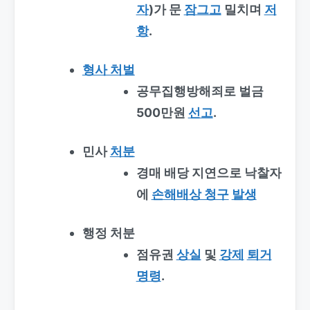
자
)가 문
잠그고
밀치며
저
항
.
형사 처벌
공무집행방해죄로 벌금
500만원
선고
.
민사
처분
경매 배당 지연으로 낙찰자
에
손해배상 청구
발생
행정 처분
점유권
상실
및
강제
퇴거
명령
.