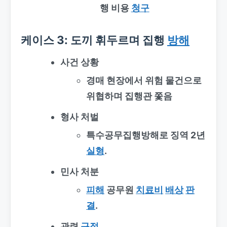
행 비용
청구
케이스 3: 도끼 휘두르며 집행
방해
사건 상황
경매 현장에서 위험 물건으로
위협하며 집행관 쫓음
형사 처벌
특수공무집행방해로 징역 2년
실형
.
민사 처분
피해
공무원
치료비
배상
판
결
.
관련
규정