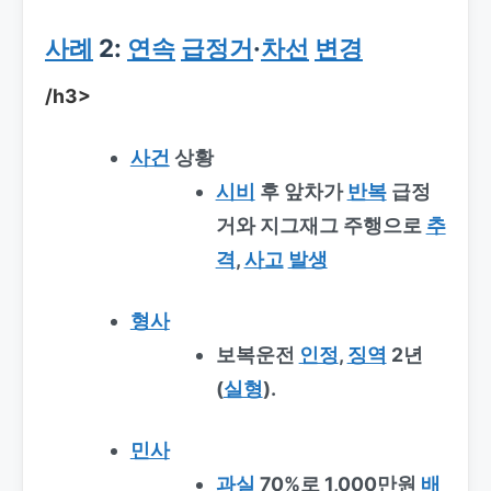
사례
2:
연속
급정거
·
차선
변경
/h3>
사건
상황
시비
후 앞차가
반복
급정
거와 지그재그 주행으로
추
격
,
사고
발생
형사
보복운전
인정
,
징역
2년
(
실형
).
민사
과실
70%로 1,000만원
배