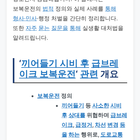
보복운전의
법적
정의와 실제 사례를
통해
형사·민사
·행정 처벌을 간단히 정리합니다.
또한
자주
묻는
질문을
통해
실생활 대처법을
알려드립니다.
‘
끼어들기 시비 후
급브레
이크 보복운전
‘
관련
개요
보복운전
정의
끼어들기
등
사소한
시비
후
상대를
위협하며
급브레
이크
,
급정거
,
차선
변경
등
을
하는
행위로,
도로교통