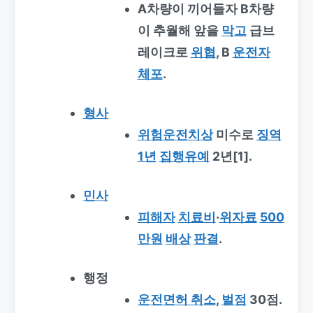
A차량이 끼어들자 B차량
이 추월해 앞을
막고
급브
레이크로
위협
, B
운전자
체포
.
형사
위험운전치상
미수로
징역
1년
집행유예
2년[1].
민사
피해자
치료비
·
위자료
500
만원
배상
판결
.
행정
운전면허 취소
,
벌점
30점.