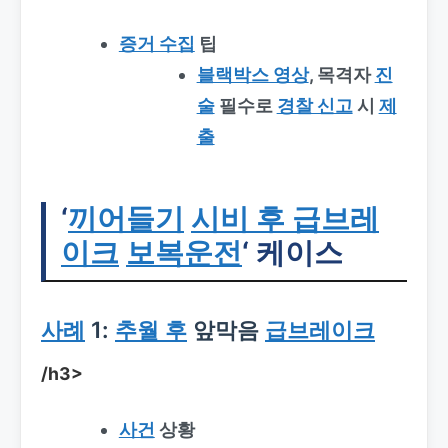
증거 수집
팁
블랙박스 영상
, 목격자
진
술
필수로
경찰 신고
시
제
출
‘
끼어들기
시비 후 급브레
이크
보복운전
‘ 케이스
사례
1:
추월 후
앞막음
급브레이크
/h3>
사건
상황