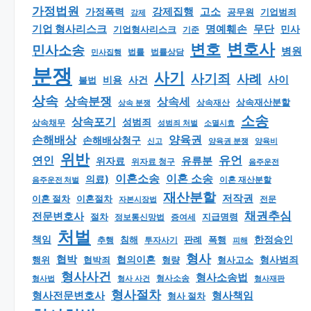
가정법원
강제집행
고소
가정폭력
공무원
기업범죄
강제
기업 형사리스크
명예훼손
무단
민사
기업형사리스크
기준
변호
변호사
민사소송
병원
법률
법률상담
민사집행
분쟁
사기
사기죄
사례
사이
비용
사건
불법
상속
상속분쟁
상속세
상속재산분할
상속 분쟁
상속재산
소송
상속포기
성범죄
상속채무
소멸시효
성범죄 처벌
손해배상
양육권
손해배상청구
신고
양육권 분쟁
양육비
위반
유언
연인
유류분
위자료
위자료 청구
음주운전
이혼소송
이혼 소송
의료)
이혼 재산분할
음주운전 처벌
재산분할
저작권
이혼 절차
이혼절차
자본시장법
전문
채권추심
전문변호사
지급명령
절차
정보통신망법
증여세
처벌
책임
한정승인
판례
폭행
추행
침해
투자사기
피해
형사
협박
형사범죄
행위
협의이혼
형량
형사고소
협박죄
형사사건
형사소송법
형사 사건
형사소송
형사재판
형사법
형사절차
형사책임
형사전문변호사
형사 절차