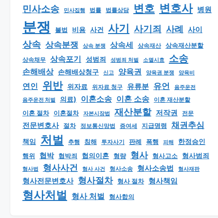
변호
변호사
민사소송
병원
법률
법률상담
민사집행
분쟁
사기
사기죄
사례
사이
비용
사건
불법
상속
상속분쟁
상속세
상속재산분할
상속 분쟁
상속재산
소송
상속포기
성범죄
상속채무
소멸시효
성범죄 처벌
손해배상
양육권
손해배상청구
신고
양육권 분쟁
양육비
위반
유언
연인
유류분
위자료
위자료 청구
음주운전
이혼소송
이혼 소송
의료)
이혼 재산분할
음주운전 처벌
재산분할
저작권
이혼 절차
이혼절차
자본시장법
전문
채권추심
전문변호사
지급명령
절차
정보통신망법
증여세
처벌
책임
한정승인
판례
폭행
추행
침해
투자사기
피해
형사
협박
형사범죄
행위
협의이혼
형량
형사고소
협박죄
형사사건
형사소송법
형사 사건
형사소송
형사재판
형사법
형사절차
형사책임
형사전문변호사
형사 절차
형사처벌
형사 처벌
형사합의