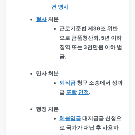
건
명시
형사
처분
근로기준법 제36조 위반
으로 금품청산죄, 5년 이하
징역 또는 3천만원 이하 벌
금.
민사 처분
퇴직금
청구 소송에서 성과
급
포함
인정
.
행정 처분
체불임금
대지급금 신청으
로 국가가 대납 후 사용자