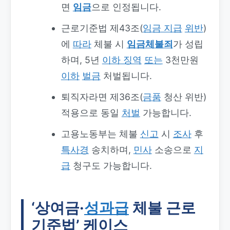
면
임금
으로 인정됩니다.
근로기준법 제43조(
임금 지급
위반
)
에
따라
체불 시
임금체불죄
가 성립
하며, 5년
이하 징역
또는
3천만원
이하
벌금
처벌됩니다.
퇴직자라면 제36조(
금품
청산 위반)
적용으로 동일
처벌
가능합니다.
고용노동부는 체불
신고
시
조사
후
특사경
송치하며,
민사
소송으로
지
급
청구도 가능합니다.
‘상여금·
성과급
체불 근로
기준법’ 케이스