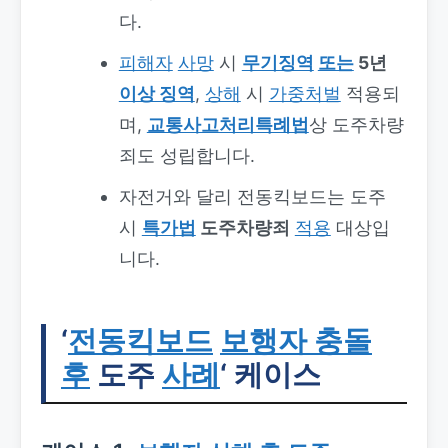
다.
피해자
사망
시
무기징역
또는
5년
이상 징역
,
상해
시
가중처벌
적용되
며,
교통사고처리특례법
상 도주차량
죄도 성립합니다.
자전거와 달리 전동킥보드는 도주
시
특가법
도주차량죄
적용
대상입
니다.
‘
전동킥보드
보행자 충돌
후
도주
사례
‘ 케이스