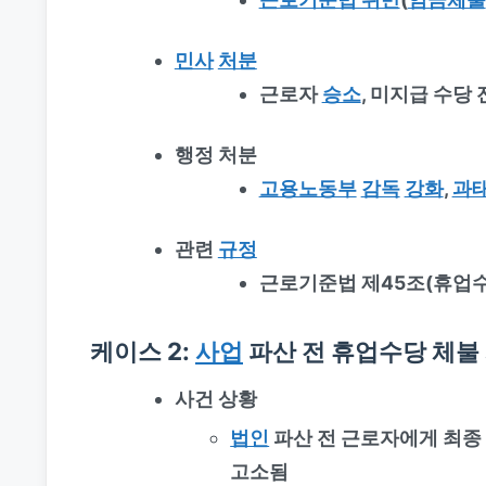
민사
처분
근로자
승소
, 미지급 수당
행정 처분
고용노동부
감독
강화
,
과태
관련
규정
근로기준법 제45조(휴업수당
케이스 2:
사업
파산 전 휴업수당 체불
사건 상황
법인
파산 전 근로자에게 최종
고소됨