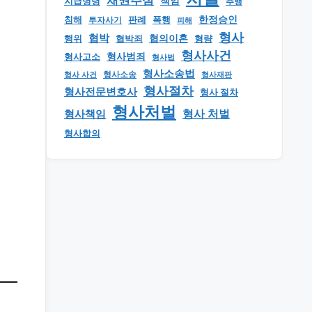
채권추심
책임
지급명령
추행
한정승인
판례
폭행
침해
투자사기
피해
형사
협박
행위
협의이혼
형량
협박죄
형사사건
형사범죄
형사고소
형사법
형사소송법
형사 사건
형사소송
형사재판
형사절차
형사전문변호사
형사 절차
형사처벌
형사책임
형사 처벌
형사합의