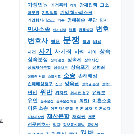
가정법원
강제집행
고소
가정폭력
강제
기업 형사리스크
공무원
기업범죄
명예훼손
무단
민사
기업형사리스크
기준
변호
민사소송
법률
법률상담
민사집행
분쟁
변호사
병원
비용
불법
사기
상속
사기죄
사례
사이
사건
상속분쟁
상속세
상속 분쟁
상속재산
상속포기
성범죄
상속재산분할
상속채무
소송
손해배상
소멸시효
성범죄 처벌
양육권
손해배상청구
신고
양육권 분쟁
양육비
위반
연인
유류분
위자료
위자료 청구
유언
이혼소송
의료)
음주운전
음주운전 처벌
이혼 소송
이혼 절차
이혼절차
이혼 재산분할
재산분할
저작권
자본시장법
전문
로
전문변호사
절차
정보통신망법
증여세
처벌