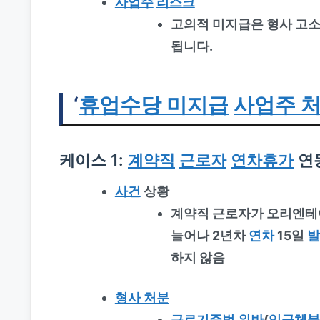
사업주
리스크
고의적 미지급은 형사 고소
됩니다.
‘
휴업수당 미지급
사업주 처
케이스 1:
계약직
근로자
연차휴가
연
사건
상황
계약직 근로자가 오리엔테
늘어나 2년차
연차
15일
발
하지 않음
형사 처분
근로기준법 위반
(
임금체불