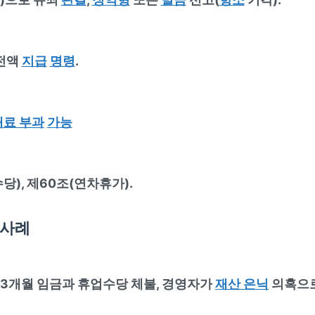
 전액
지급
명령
.
료 부과
가능
), 제60조(연차휴가).
 사례
 3개월 임금과 휴업수당 체불, 경영자가
재산 은닉
의혹으