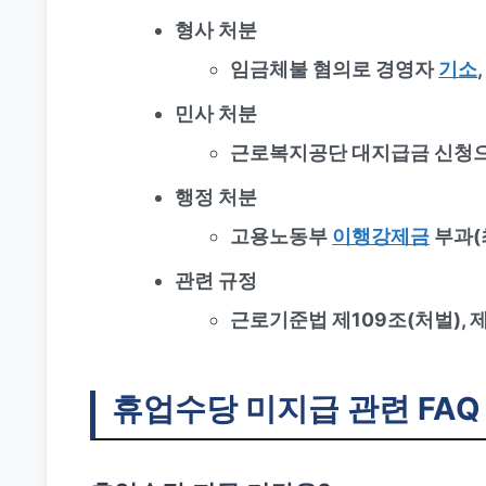
형사 처분
임금체불 혐의로 경영자
기소
민사 처분
근로복지공단 대지급금 신청으
행정 처분
고용노동부
이행강제금
부과(
관련 규정
근로기준법 제109조(처벌), 제
휴업수당 미지급 관련 FAQ