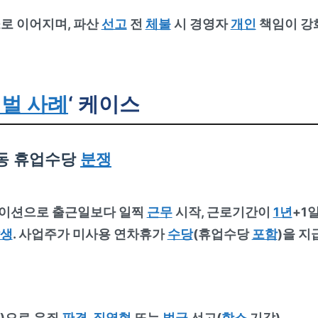
로 이어지며, 파산
선고
전
체불
시 경영자
개인
책임이 강
벌 사례
‘ 케이스
동 휴업수당
분쟁
이션으로 출근일보다 일찍
근무
시작, 근로기간이
1년
+1
생
. 사업주가 미사용 연차휴가
수당
(휴업수당
포함
)을 지
)으로 유죄
판결
,
징역형
또는
벌금
선고(
항소
기각).