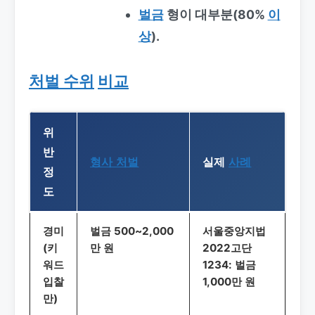
벌금
형이 대부분(80%
이
상
).
처벌 수위
비교
위
반
형사 처벌
실제
사례
정
도
경미
벌금 500~2,000
서울중앙지법
(키
만 원
2022고단
워드
1234: 벌금
입찰
1,000만 원
만)