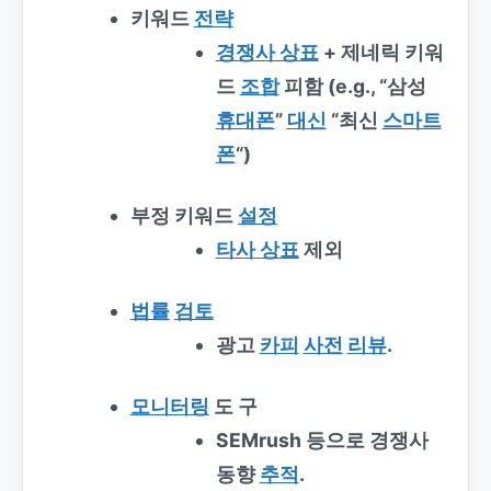
키워드
전략
경쟁사 상표
+ 제네릭 키워
드
조합
피함 (e.g., “삼성
휴대폰
”
대신
“최신
스마트
폰
“)
부정 키워드
설정
타사 상표
제외
법률
검토
광고
카피
사전
리뷰
.
모니터링
도 구
SEMrush 등으로 경쟁사
동향
추적
.