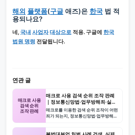
해외
플랫폼
(
구글
애즈)은
한국
법 적
용되나요?
네,
국내
사업자
대상으로
적용. 구글에
한국
법원 명령
전달됩니다.
연관 글
매크로 사용 검색 순위 조작 판례
매크로 사용
｜정보통신망법·업무방해죄·실제
검색 순위
처벌 수위 정리
매크로를 이용한 검색 순위 조작이 어떤
조작 판례
죄가 되는지, 정보통신망법·업무방해죄
적용 판례 경향과 실제 처벌 수위, 수사·
재판 단계에서의 대응 방법과 실무 팁을
정리했습니다.…
불법대부업 처벌 사례 검색, 실제