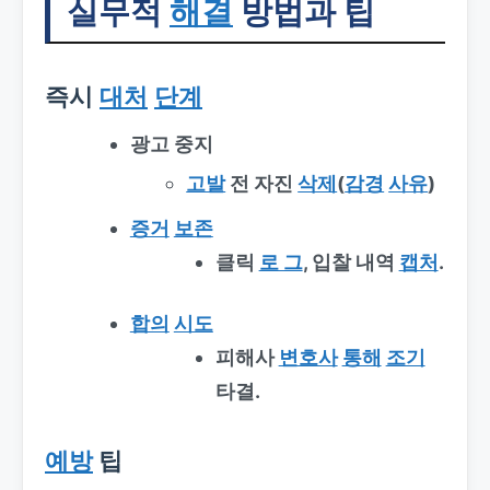
실무적
해결
방법과 팁
즉시
대처
단계
광고 중지
고발
전 자진
삭제
(
감경
사유
)
증거
보존
클릭
로 그
, 입찰 내역
캡처
.
합의
시도
피해사
변호사
통해
조기
타결.
예방
팁