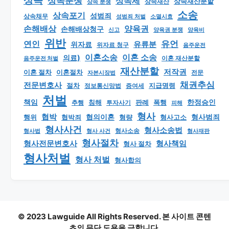
상속
상속분쟁
상속세
상속재산분할
상속 분쟁
상속재산
소송
상속포기
성범죄
상속채무
소멸시효
성범죄 처벌
손해배상
양육권
손해배상청구
신고
양육권 분쟁
양육비
위반
유언
연인
유류분
위자료
위자료 청구
음주운전
이혼소송
이혼 소송
의료)
이혼 재산분할
음주운전 처벌
재산분할
저작권
이혼 절차
이혼절차
자본시장법
전문
채권추심
전문변호사
지급명령
절차
정보통신망법
증여세
처벌
책임
한정승인
판례
폭행
추행
침해
투자사기
피해
형사
협박
형사범죄
행위
협의이혼
형량
형사고소
협박죄
형사사건
형사소송법
형사 사건
형사소송
형사재판
형사법
형사절차
형사책임
형사전문변호사
형사 절차
형사처벌
형사 처벌
형사합의
© 2023 Lawguide All Rights Reserved. 본 사이트 콘텐
츠의 무단 도용을 금합니다.