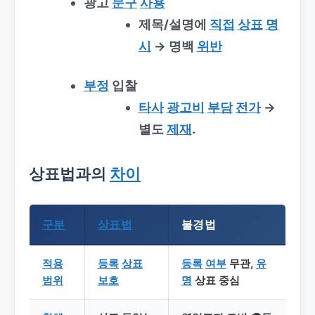
광고
문구
사용
제목/설명에
직접
상표
명
시
→ 명백
위반
부정
입찰
타사
광고비
부담
전가
→
별도
제재
.
상표법과의
차이
구분
상표법
불경법
적용
등록
상표
등록
여부
무관,
유
범위
보호
명
상표 중심