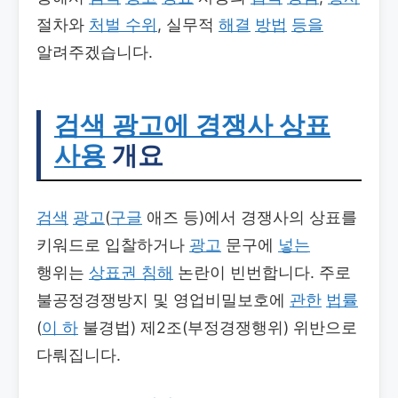
절차와
처벌 수위
, 실무적
해결
방법
등을
알려주겠습니다.
검색 광고에 경쟁사 상표
사용
개요
검색
광고
(
구글
애즈 등)에서 경쟁사의 상표를
키워드로 입찰하거나
광고
문구에
넣는
행위는
상표권 침해
논란이 빈번합니다. 주로
불공정경쟁방지 및 영업비밀보호에
관한
법률
(
이 하
불경법) 제2조(부정경쟁행위) 위반으로
다뤄집니다.