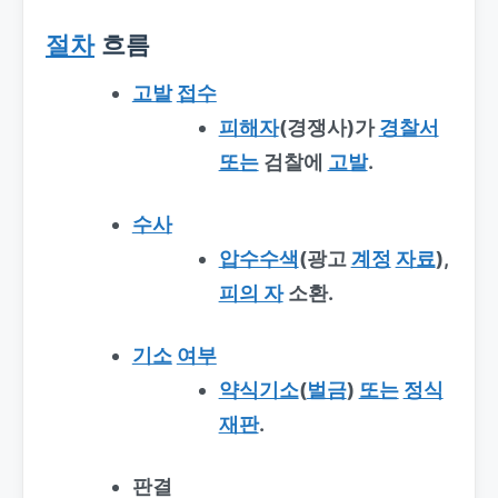
절차
흐름
고발
접수
피해자
(경쟁사)가
경찰서
또는
검찰에
고발
.
수사
압수수색
(광고
계정
자료
),
피의 자
소환.
기소
여부
약식기소
(
벌금
)
또는
정식
재판
.
판결