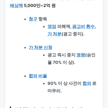
배상액
5,000만~2억 원
청구
항목
영업
피해액,
광고비
환수
,
가 처분
(광고 중지).
가 처분 신청
광고 즉시 중지
명령
(승인
율 70% 이 상).
합의
비율
90% 이 상 사건이
합의
로
마무리.