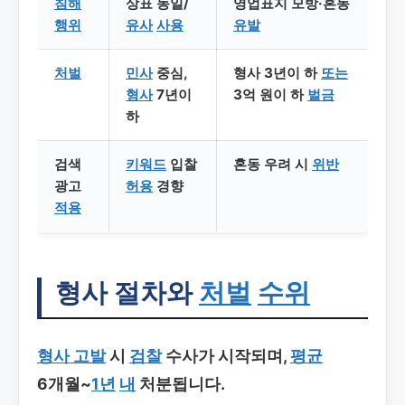
침해
상표 동일/
영업표지 모방·혼동
행위
유사
사용
유발
처벌
민사
중심,
형사 3년이 하
또는
형사
7년이
3억 원이 하
벌금
하
검색
키워드
입찰
혼동 우려 시
위반
광고
허용
경향
적용
형사 절차와
처벌
수위
형사 고발
시
검찰
수사가 시작되며,
평균
6개월~
1년
내
처분됩니다.