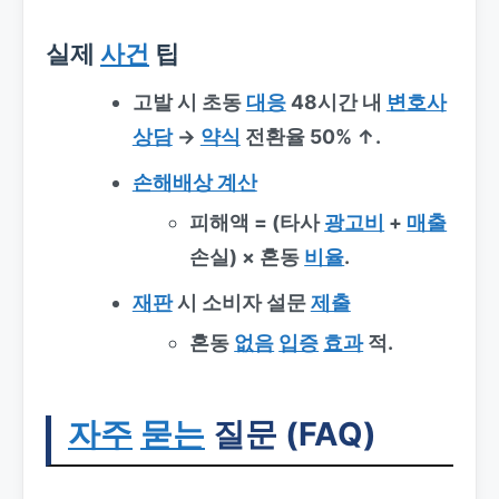
실제
사건
팁
고발 시
초동
대응
48시간 내
변호사
상담
→
약식
전환율 50% ↑.
손해배상 계산
피해액 = (타사
광고비
+
매출
손실) × 혼동
비율
.
재판
시
소비자 설문
제출
혼동
없음
입증
효과
적.
자주
묻는
질문 (FAQ)