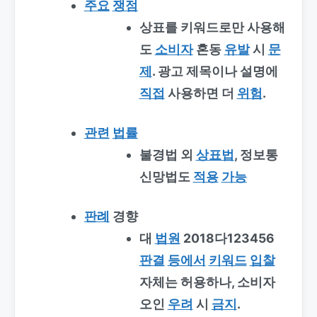
주요
쟁점
상표를 키워드로만 사용해
도
소비자
혼동
유발
시
문
제
. 광고 제목이나 설명에
직접
사용하면 더
위험
.
관련
법률
불경법 외
상표법
, 정보통
신망법도
적용
가능
판례
경향
대
법원
2018다123456
판결
등에서
키워드
입찰
자체는 허용하나, 소비자
오인
우려
시
금지
.