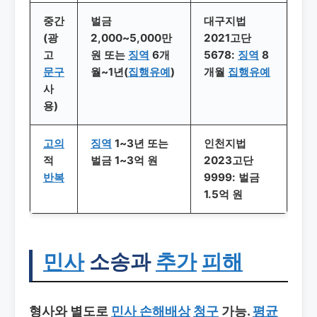
중간
벌금
대구지법
(광
2,000~5,000만
2021고단
고
원 또는
징역
6개
5678:
징역
8
문구
월~1년(
집행유예
)
개월
집행유예
사
용)
고의
징역
1~3년 또는
인천지법
적
벌금 1~3억 원
2023고단
반복
9999: 벌금
1.5억 원
민사
소송과
추가
피해
형사와 별도로
민사 손해배상
청구
가능.
평균