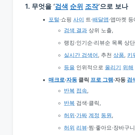
1. 무엇을 ‘
검색
순위
조작
’으로 보나
포털
·쇼핑
사이
트·
배달앱
·앱마켓 
검색 결과
상위 노출,
랭킹·인기순·리뷰순 목록 상단
실시간 검색어
, 추천
상품
,
키
등을
인위적으로
올리기
위해
매크로
·
자동
클릭
프로 그램
·자동
검
반복
접속
,
반복
검색·클릭,
허위
·
가짜
계정
동원
,
허위
리뷰
·찜·좋아요·장바구니