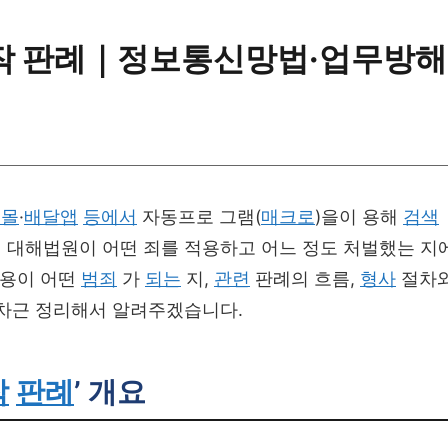
조작 판례｜정보통신망법·업무방해
핑몰
·
배달앱
등에서
자동프로 그램(
매크로
)을이 용해
검색
 대해법원이 어떤 죄를 적용하고 어느 정도 처벌했는 지
용이 어떤
범죄
가
되는
지,
관련
판례의 흐름,
형사
절차
차근 정리해서 알려주겠습니다.
작
판례
’ 개요