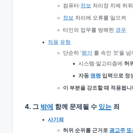
컴퓨터·
정보
처리장 치에 허
정보
처리에 오류를 일으켜
타인의 업무를 방해한
경우
적용
유형
단순히 ‘
평가
를 속인 것’을 
시스템·알고리즘에
허위
자동
명령
입력으로 정
이 부분을 강조할 때 적용됩니
4. 그
밖에
함께 문제될 수
있는
죄
사기죄
허위 순위를 근거로
광고주
또