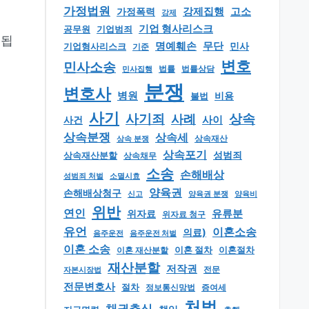
가정법원
강제집행
고소
가정폭력
강제
기업 형사리스크
공무원
기업범죄
됩
명예훼손
무단
민사
기업형사리스크
기준
변호
민사소송
법률
법률상담
민사집행
분쟁
변호사
병원
비용
불법
사기
상속
사기죄
사례
사이
사건
상속분쟁
상속세
상속 분쟁
상속재산
상속포기
성범죄
상속재산분할
상속채무
소송
손해배상
소멸시효
성범죄 처벌
양육권
손해배상청구
신고
양육권 분쟁
양육비
위반
연인
유류분
위자료
위자료 청구
유언
이혼소송
의료)
음주운전
음주운전 처벌
이혼 소송
이혼 절차
이혼절차
이혼 재산분할
재산분할
저작권
자본시장법
전문
전문변호사
절차
정보통신망법
증여세
처벌