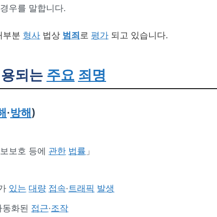
경우를 말합니다.
 대부분
형사
법상
범죄
로
평가
되고 있습니다.
적용되는
주요
죄명
해
·
방해
)
정보보호 등에
관한
법률
」
려가
있는
대량
접속
·
트래픽
발생
자동화된
접근
·
조작