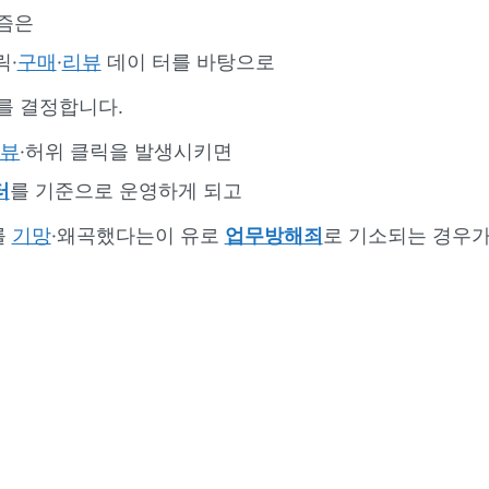
즘은
릭·
구매
·
리뷰
데이 터를 바탕으로
를 결정합니다.
리뷰
·허위 클릭을 발생시키면
터
를 기준으로 운영하게 되고
를
기망
·왜곡했다는이 유로
업무방해죄
로 기소되는 경우가