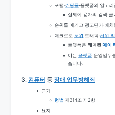
포털·
쇼핑몰
·플랫폼의 알고리
실제이 용자의 검색·클
순위를 매기고 광고단가·배치
매크로로
허위
트래픽·
허위 
플랫폼은
왜곡된
데이 
이는
플랫폼
운영업무
습니다.
3.
컴퓨터
등
장애 업무방해죄
근거
형법
제314조 제2항
요지