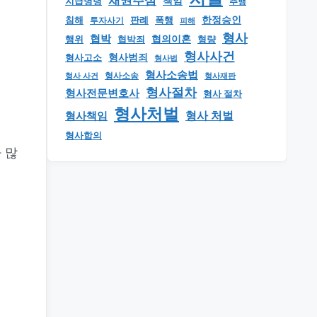
채권추심
책임
지급명령
추행
한정승인
판례
폭행
침해
투자사기
피해
형사
협박
행위
협의이혼
형량
협박죄
형사사건
형사범죄
형사고소
형사법
형사소송법
형사 사건
형사소송
형사재판
형사절차
형사전문변호사
형사 절차
형사처벌
형사책임
형사 처벌
형사합의
 많