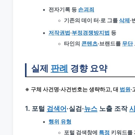
전자기록 등
손괴죄
기존의 데이 터·로 그를
삭제
·
저작권법
·
부정경쟁방지법
등
타인의
콘텐츠
·브랜드를
무단
실제
판례
경향 요약
※ 구체 사건명·사건번호는 생략하고, 대
법원
1. 포털
검색어
·실검·
뉴스
노출 조작
행위
유형
포털 검색창에
특정
키워드를