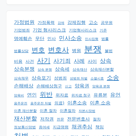
가정법원
강제집행
고소
가정폭력
공무원
강제
기업 형사리스크
기업범죄
기업형사리스크
기준
민사소송
명예훼손
무단
민사
법률
민사집행
분쟁
변호
변호사
병원
법률상담
불법
사기
상속
사기죄
사례
사이
비용
사건
상속분쟁
상속세
상속재산분할
상속 분쟁
상속재산
소송
상속포기
성범죄
상속채무
소멸시효
성범죄 처벌
손해배상
양육권
손해배상청구
신고
양육권 분쟁
위반
유언
연인
유류분
위자료
양육비
위자료 청구
이혼소송
이혼 소송
의료)
음주운전
음주운전 처벌
이혼 절차
이혼절차
이혼 재산분할
자본시장법
재산분할
저작권
전문변호사
절차
전문
채권추심
책임
지급명령
정보통신망법
증여세
처벌