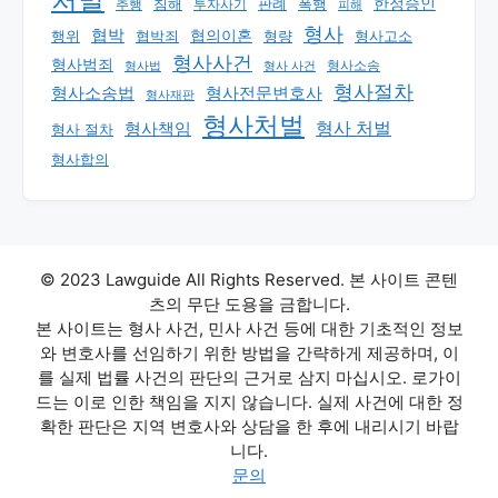
한정승인
판례
폭행
추행
침해
투자사기
피해
형사
협박
행위
협의이혼
형량
형사고소
협박죄
형사사건
형사범죄
형사 사건
형사소송
형사법
형사절차
형사소송법
형사전문변호사
형사재판
형사처벌
형사책임
형사 처벌
형사 절차
형사합의
© 2023 Lawguide All Rights Reserved. 본 사이트 콘텐
츠의 무단 도용을 금합니다.
본 사이트는 형사 사건, 민사 사건 등에 대한 기초적인 정보
와 변호사를 선임하기 위한 방법을 간략하게 제공하며, 이
를 실제 법률 사건의 판단의 근거로 삼지 마십시오. 로가이
드는 이로 인한 책임을 지지 않습니다. 실제 사건에 대한 정
확한 판단은 지역 변호사와 상담을 한 후에 내리시기 바랍
니다.
문의