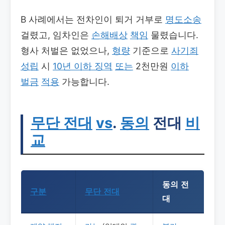
B 사례에서는 전차인이 퇴거 거부로
명도소송
걸렸고, 임차인은
손해배상
책임
물렸습니다.
형사 처벌은 없었으나,
형량
기준으로
사기죄
성립
시
10년 이하 징역
또는
2천만원
이하
벌금
적용
가능합니다.
무단 전대
vs
.
동의
전대
비
교
동의 전
구분
무단 전대
대