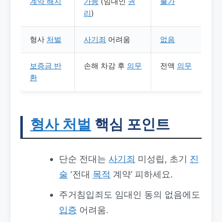
계약 해지
가능
(임대인
권
불가
리
)
형사
처벌
사기죄
어려움
없음
보증금 반
손해 차감 후
의무
전액
의무
환
형사 처벌
핵심 포인트
단순 전대는
사기죄
미성립, 초기
진
술
‘전대
목적
계약’ 피하세요.
주거침입죄도 임대인 동의 없음에도
입증
어려움.