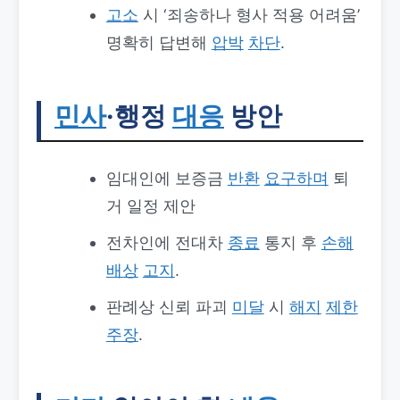
고소
시 ‘죄송하나 형사 적용 어려움’
명확히 답변해
압박
차단
.
민사
·행정
대응
방안
임대인에 보증금
반환
요구하며
퇴
거 일정 제안
전차인에 전대차
종료
통지 후
손해
배상
고지
.
판례상 신뢰 파괴
미달
시
해지
제한
주장
.