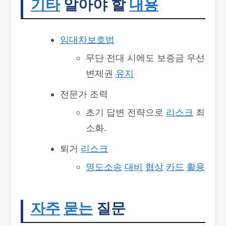
기타
알아야 할
내용
임대차보호법
무단 전대 시에도 보증금 우선
변제권
유지
전문가 조력
초기 답변 전략으로
리스크
최
소화.
퇴거
리스크
명도소송
대비
협상
카드
활용
자주
묻는
질문