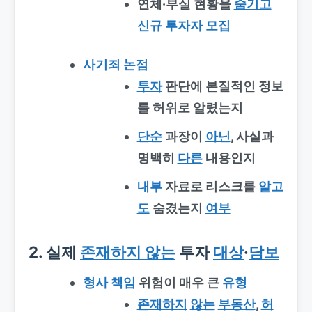
연체·부실 현황을
숨기고
신규
투자자
모집
사기죄
논점
투자
판단에 본질적인 정보
를 허위로 알렸는지
단순
과장이
아닌
, 사실과
명백히
다른
내용인지
내부
자료로 리스크를
알고
도
숨겼는지
여부
2. 실제
존재하지 않는
투자
대상
·
담보
형사 책임
위험이 매우 큰
유형
존재하지
않는
부동산
,
허