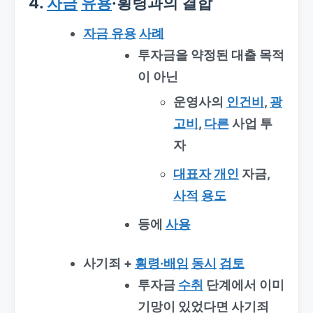
4.
자금
유용
·횡령과의 결합
자금 유용
사례
투자금을 약정된 대출 목적
이 아닌
운영사의
인건비
,
광
고비
,
다른
사업 투
자
대표자
개인
자금,
사적
용도
등에
사용
사기죄 +
횡령·배임
동시
검토
투자금
수취
단계에서 이미
기망이 있었다면 사기죄