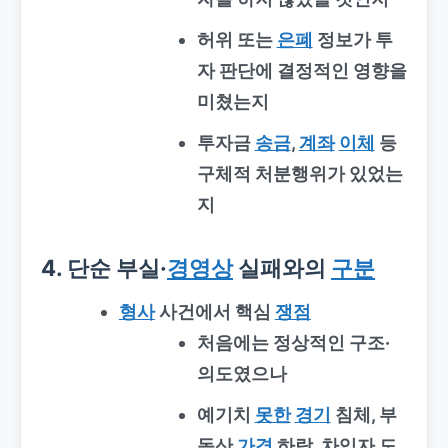
허위 또는
은폐
정보가 투
자 판단에 결정적인 영향을
미쳤는지
투자금
송금
,
계좌
이체
등
구체적 처분행위가 있었는
지
4. 단순 부실·
경영상
실패와의
구분
형사
사건에서 핵심
쟁점
처음에는 정상적인 구조·
의도였으나
예기치
못한
경기
침체, 부
동산
가격
하락, 차입자 도