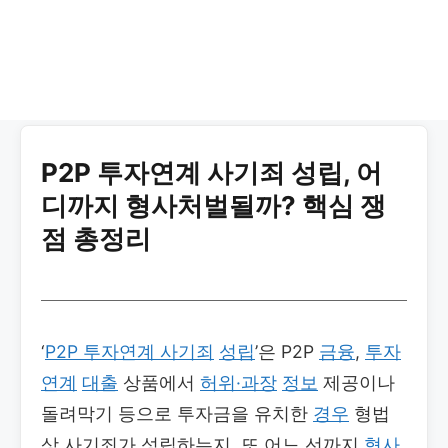
P2P 투자연계 사기죄 성립, 어
디까지 형사처벌될까? 핵심 쟁
점 총정리
‘
P2P 투자연계 사기죄
성립
’은 P2P
금융
,
투자
연계
대출
상품에서
허위·과장
정보
제공이나
돌려막기 등으로 투자금을 유치한
경우
형법
상 사기죄가 성립하는지, 또 어느 선까지
형사