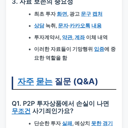
3. 자료 보존의 중요성
최초 투자
화면
, 광고
문구
캡처
상담
녹취,
문자
·
카카오톡
내용
투자계약서,
약관
,
계좌
이체 내역
이러한 자료들이
기망행위
입증
에 중
요한 역할을 함
자주
묻는
질문 (Q&A)
Q1. P2P 투자상품에서 손실이 나면
무조건
사기죄인가요?
단순한 투자
실패
, 예상치
못한
경기