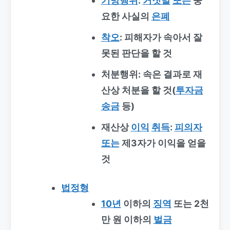
기망행위
:
거짓말
또는
중
요한 사실의
은폐
착오
: 피해자가 속아서 잘
못된 판단을 할 것
처분행위: 속은 결과로 재
산상 처분을 할 것(
투자금
송금
등)
재산상
이익
취득
:
피의자
또는
제3자가 이익을 얻을
것
법정형
10년
이하의
징역
또는 2천
만 원 이하의
벌금