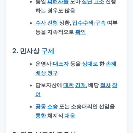
동일
피해자를
모아
집단
고소
진행
하는 경우도 많음
수사
진행
상황,
압수수색
·
구속
여부
등을 지속적으로
확인
2. 민사상
구제
운영사·
대표자
등을
상대로
한
손해
배상 청구
담보자산에
대한
경매
, 배당
절차
참
여
공동
소송
또는 소송대리인 선임을
통한
체계적
대응