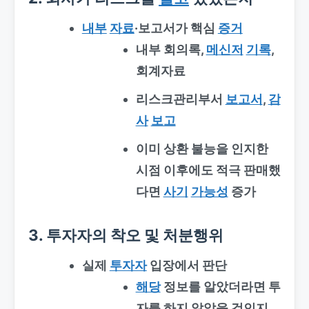
내부
자료
·보고서가 핵심
증거
내부 회의록,
메신저
기록
,
회계자료
리스크관리부서
보고서
,
감
사
보고
이미 상환 불능을 인지한
시점 이후에도 적극 판매했
다면
사기
가능성
증가
3. 투자자의 착오 및 처분행위
실제
투자자
입장에서 판단
해당
정보를 알았더라면
투
자를 하지 않았을 것
인지