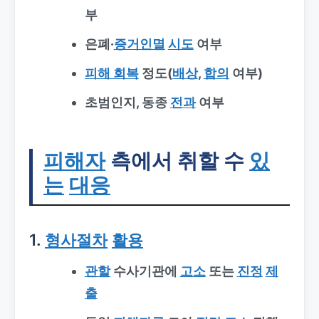
부
은폐·
증거인멸
시도
여부
피해 회복
정도(
배상
,
합의
여부)
초범인지, 동종
전과
여부
피해자
측에서 취할 수
있
는
대응
1.
형사절차
활용
관할
수사기관에
고소
또는
진정
제
출