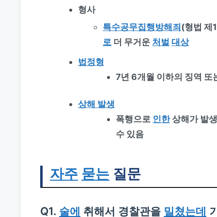
형사
특수공무집행방해죄
(형법 제
로
더 무거운
처벌
대상
법정형
7년 6개월 이하의 징역 또는
상해 발생
폭행으로
인한
상해가 발생
수 있음
자주
묻는
질문
Q1.
술에
취해서 경찰관을
밀쳤는데