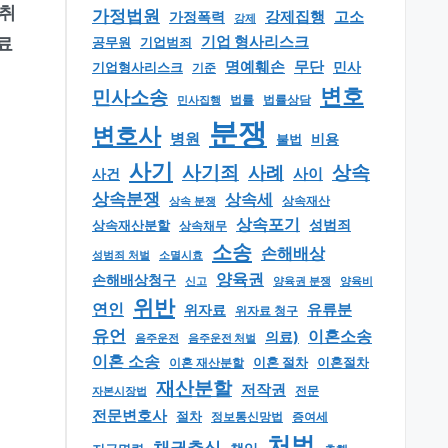
취
가정법원
강제집행
고소
가정폭력
강제
기업 형사리스크
료
공무원
기업범죄
명예훼손
무단
민사
기업형사리스크
기준
변호
민사소송
법률
법률상담
민사집행
분쟁
변호사
병원
비용
불법
사기
상속
사기죄
사례
사이
사건
상속분쟁
상속세
상속 분쟁
상속재산
상속포기
성범죄
상속재산분할
상속채무
소송
손해배상
소멸시효
성범죄 처벌
양육권
손해배상청구
신고
양육권 분쟁
양육비
위반
연인
유류분
위자료
위자료 청구
유언
이혼소송
의료)
음주운전
음주운전 처벌
이혼 소송
이혼 절차
이혼절차
이혼 재산분할
재산분할
저작권
자본시장법
전문
전문변호사
절차
정보통신망법
증여세
처벌