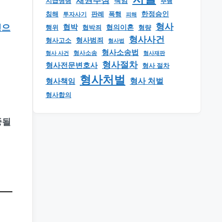
채권추심
책임
지급명령
추행
한정승인
판례
폭행
침해
투자사기
피해
형사
협박
행으
행위
협의이혼
형량
협박죄
형사사건
형사범죄
형사고소
형사법
형사소송법
형사 사건
형사소송
형사재판
형사절차
형사전문변호사
형사 절차
형사처벌
형사책임
형사 처벌
형사합의
중될