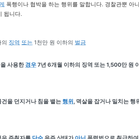
게
폭행이나 협박을 하는 행위를 말합니다. 경찰관뿐 아
 됩니다.
하의
징역
또는
1천만 원 이하의
벌금
을 사용한
경우
7년 6개월 이하의 징역 또는 1,500만 원 
물건을 던지거나 침을 뱉는
행위
, 멱살을 잡거나 밀치는 행
청은 주취자를
단순
음주 상태가
아닌
폭력범으로 취급하여