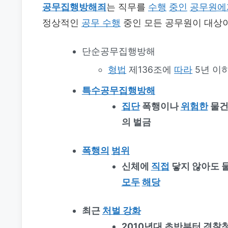
공무집행방해죄
는 직무를
수행
중인
공무원에
정상적인
공무 수행
중인 모든 공무원이 대상이
단순공무집행방해
형법
제136조에
따라
5년 이
특수공무집행방해
집단
폭행이나
위험한
물건
의 벌금
폭행의
범위
신체에
직접
닿지 않아도 
모두
해당
최근
처벌 강화
2010년대 초반부터 경찰