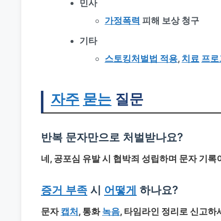
민사
가정폭력
피해 보상 청구
기타
스토킹처벌법 적용
,
치료
프로
자주
묻는
질문
반복 문자만으로 처벌받나요?
네, 공포심 유발 시 협박죄 성립하며 문자 기록
증거 부족
시
어떻게
하나요?
문자
캡처
, 통화
녹음
, 타임라인 정리로 신고하