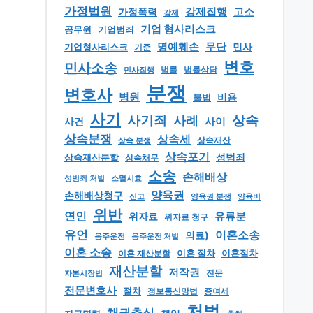
가정법원
강제집행
고소
가정폭력
강제
기업 형사리스크
공무원
기업범죄
명예훼손
무단
민사
기업형사리스크
기준
변호
민사소송
법률
법률상담
민사집행
분쟁
변호사
병원
비용
불법
사기
상속
사기죄
사례
사이
사건
상속분쟁
상속세
상속 분쟁
상속재산
상속포기
성범죄
상속재산분할
상속채무
소송
손해배상
소멸시효
성범죄 처벌
양육권
손해배상청구
신고
양육권 분쟁
양육비
위반
연인
유류분
위자료
위자료 청구
유언
이혼소송
의료)
음주운전
음주운전 처벌
이혼 소송
이혼 절차
이혼절차
이혼 재산분할
재산분할
저작권
자본시장법
전문
전문변호사
절차
정보통신망법
증여세
처벌