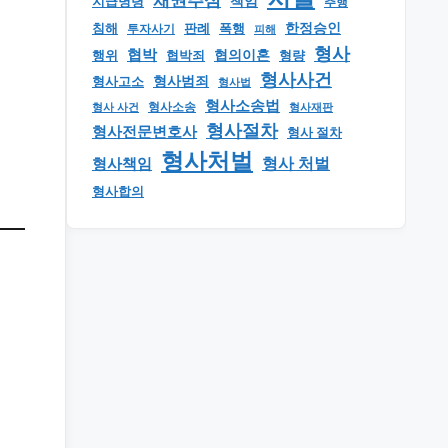
채권추심
책임
지급명령
추행
한정승인
판례
폭행
침해
투자사기
피해
형사
협박
행위
협의이혼
형량
협박죄
형사사건
형사범죄
형사고소
형사법
형사소송법
형사 사건
형사소송
형사재판
형사절차
형사전문변호사
형사 절차
형사처벌
형사책임
형사 처벌
형사합의