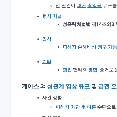
전 연인이
과거
촬영물
유포
형사
처벌
성폭력처벌법 제14조의3 
민사
피해자 손해배상
청구
가
기타
형법
협박죄
병합
, 증거로
케이스 2:
성관계 영상 유포
및
금전 
사건 상황
피해자
차단 후 다른
수단으