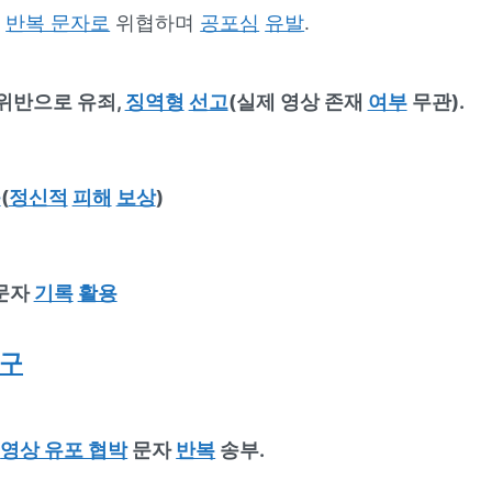
를
반복 문자로
위협하며
공포심
유발
.
위반으로 유죄,
징역형
선고
(실제 영상 존재
여부
무관).
능
(
정신적
피해
보상
)
 문자
기록
활용
요구
로
영상 유포 협박
문자
반복
송부.