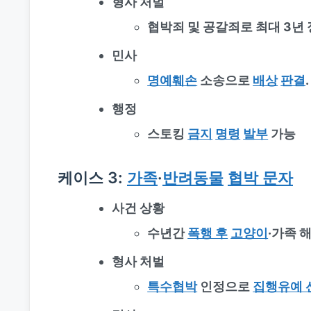
형사 처벌
협박죄 및 공갈죄로 최대 3년 
민사
명예훼손
소송으로
배상
판결
.
행정
스토킹
금지
명령
발부
가능
케이스 3:
가족
·
반려동물
협박 문자
사건 상황
수년간
폭행 후
고양이
·가족 
형사 처벌
특수협박
인정으로
집행유예 