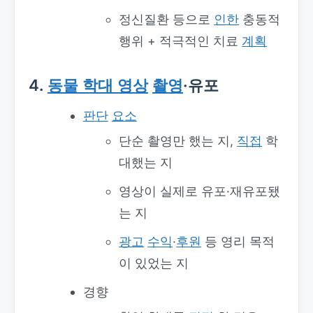
정신질환 등으로
인한
충동적
행위 + 적극적인 치료
계획
4.
동물 학대 영상
촬영
·유포
판단
요소
단순 촬영만 했는 지,
직접
학
대했는 지
영상이 실제로 유포·재유포됐
는 지
광고
수익
·
후원
등 영리 목적
이 있었는 지
경향