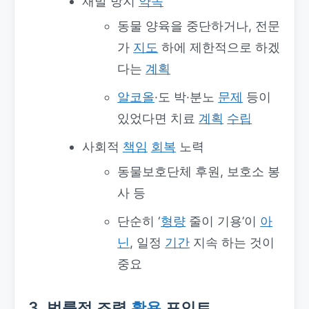
재발 방지
약속
동물 양육을 중단하거나, 전문
가
지도
하에 제한적으로 하겠
다는
계획
알코올
·도 박·분노
문제
등이
있었다면 치료
계획
수립
사회적
책임
회복
노력
동물보호단체 후원, 보호소 봉
사 등
단순히 ‘
형량
줄이 기용’이
아
닌
, 일정
기간
지속 하는 것이
중요
3. 법률적 조력
활용
포인트