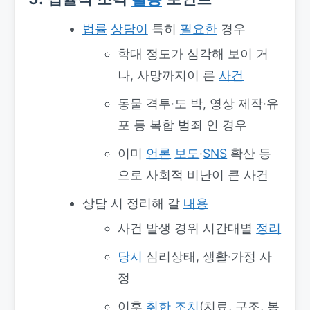
법률
상담이
특히
필요한
경우
학대 정도가 심각해 보이 거
나, 사망까지이 른
사건
동물 격투·도 박, 영상 제작·유
포 등 복합 범죄 인 경우
이미
언론
보도
·
SNS
확산 등
으로 사회적 비난이 큰 사건
상담 시 정리해 갈
내용
사건 발생 경위 시간대별
정리
당시
심리상태, 생활·가정 사
정
이후
취한
조치
(치료, 구조, 봉