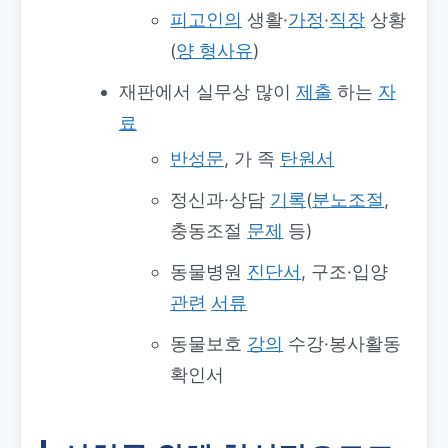
피고인의
생활·
가정
·
직장
상황
(
양 형사유
)
재판에서 실무상 많이
제출
하는
자
료
반성문
, 가 족
탄원서
정신과·상담
기록
(
분노조절
,
충동조절
문제
등)
동물병원
진단서
, 구조·입양
관련
서류
동물보호
강의
수강·봉사활동
확인서