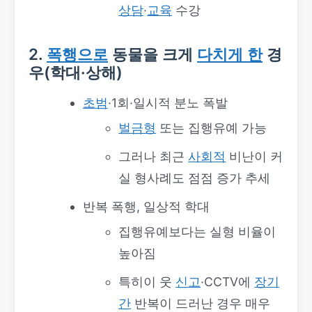
상담
·
교육
수강
2.
폭행으로
동물을 크게
다치게 한
경
우(학대·상해)
초범
·1회·일시적 분노 폭발
벌금형
또는 집행유예 가능
그러나 최근
사회적
비난이 커
실 형사례도 점점 증가 추세
반복 폭행, 일상적 학대
집행유예보다는 실형 비율이
높아짐
특히이 웃
신고
·CCTV에
장기
간
반복이 드러난 경우 매우