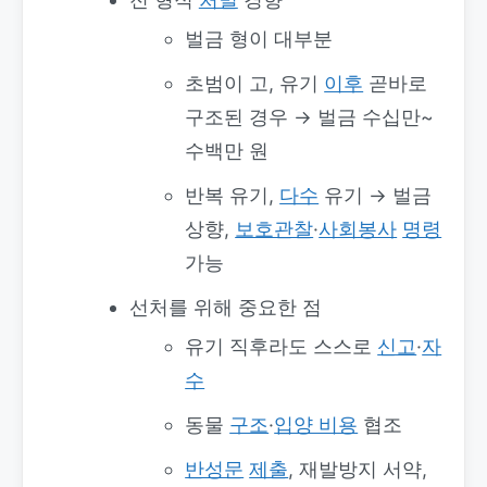
벌금 형이 대부분
초범이 고, 유기
이후
곧바로
구조된 경우 → 벌금 수십만~
수백만 원
반복 유기,
다수
유기 → 벌금
상향,
보호관찰
·
사회봉사
명령
가능
선처를 위해 중요한 점
유기 직후라도 스스로
신고
·
자
수
동물
구조
·
입양 비용
협조
반성문
제출
, 재발방지 서약,