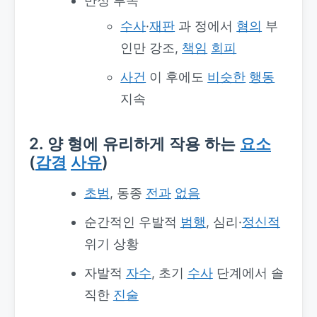
반성 부족
수사
·
재판
과 정에서
혐의
부
인만 강조,
책임
회피
사건
이 후에도
비슷한
행동
지속
2. 양 형에 유리하게 작용 하는
요소
(
감경
사유
)
초범
, 동종
전과
없음
순간적인 우발적
범행
, 심리·
정신적
위기 상황
자발적
자수
, 초기
수사
단계에서 솔
직한
진술