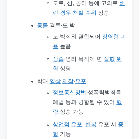
도로, 산, 공터 등에 고의로
버
린
경우
처벌
수위
상승
동물
격투·도 박
도 박죄와 결합되어
징역형
비
율
높음
상습
·영리 목적이 면
실형
위
험
상당
학대
영상
제작
·
유포
정보통신망법
·성폭력범죄특
례법 등과 병합될 수 있어
형
량
상승 가능
상업적
유포
,
반복
유포 시
중
형
가능