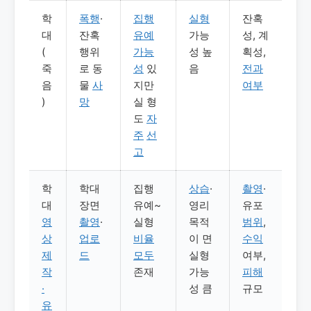
학
폭행
·
집행
실형
잔혹
대
잔혹
유예
가능
성, 계
(
행위
가능
성 높
획성,
죽
로 동
성
있
음
전과
음
물
사
지만
여부
)
망
실 형
도
자
주
선
고
학
학대
집행
상습
·
촬영
·
대
장면
유예~
영리
유포
영
촬영
·
실형
목적
범위
,
상
업로
비율
이 면
수익
제
드
모두
실형
여부,
작
존재
가능
피해
·
성 큼
규모
유