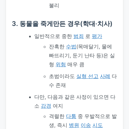
불리
3. 동물을 죽게만든 경우(학대·치사)
일반적으로 중한
범죄
로
평가
잔혹한
수법
(목매달기, 물에
빠뜨리기, 둔기 난타 등)은 실
형
위험
매우 큼
초범이라도
실형 선고
사례
다
수 존재
다만, 다음과 같은 사정이 있으면 다
소
감경
여지
격렬한
다툼
중 우발적으로 발
생, 즉시
병원
이송
시도