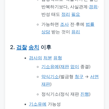
반복하기보다, 사실관계·
경위
·
반성 태도
정리
필요
가능하면
조사
전·후에
법률
상담
받는 것이
유리
2.
검찰
송치
이후
검사의
처분
유형
기소유예
(
재판
없이
종결)
약식기소
(벌금형
청구
→
서면
재판
)
정식기소(정식 재판
진행
)
기소유예
가능성