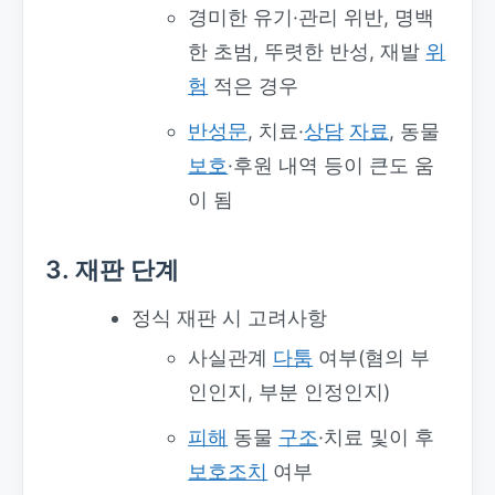
경미한 유기·관리 위반, 명백
한 초범, 뚜렷한 반성, 재발
위
험
적은 경우
반성문
, 치료·
상담
자료
, 동물
보호
·후원 내역 등이 큰도 움
이 됨
3. 재판 단계
정식 재판 시 고려사항
사실관계
다툼
여부(혐의 부
인인지, 부분 인정인지)
피해
동물
구조
·치료 및이 후
보호조치
여부