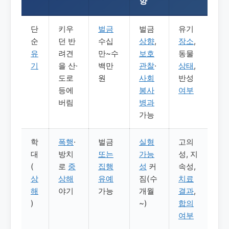
향
단
키우
벌금
벌금
유기
순
던 반
수십
상향
,
장소
,
유
려견
만~수
보호
동물
기
을 산·
백만
관찰
·
상태
,
도로
원
사회
반성
등에
봉사
여부
버림
병과
가능
학
폭행
·
벌금
실형
고의
대
방치
또는
가능
성, 지
(
로
중
집행
성
커
속성,
상
상해
유예
짐(수
치료
해
야기
가능
개월
결과
,
)
~)
합의
여부