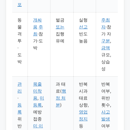
포
동
개싸
벌금
실형
주최
물
움
주
또는
선고
자
·참
격
최
·참
집행
빈도
가 자
투
가·도
유예
높음
구분
,
·
박
금액
도
규모,
박
상습
성
관
목줄
과 태
반복
반복
리
미착
료(
행
시과
여부,
·
용
,
미
정 처
태료
위반
등
등록
,
분
)
상향,
횟수,
록
예방
영업
사고
위
접종
정지
발생
반
미 이
등
여부