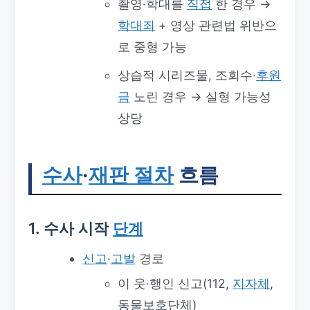
촬영·학대를
직접
한 경우 →
학대죄
+ 영상 관련법 위반으
로 중형 가능
상습적 시리즈물, 조회수·
후원
금
노린 경우 → 실형 가능성
상당
수사
·
재판 절차
흐름
1. 수사 시작
단계
신고
·
고발
경로
이 웃·행인 신고(112,
지자체
,
동물보호단체)