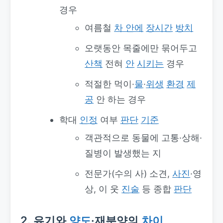
경우
여름철
차 안에
장시간
방치
오랫동안 목줄에만 묶어두고
산책
전혀
안
시키는
경우
적절한 먹이·
물
·
위생
환경
제
공
안 하는 경우
학대
인정
여부
판단
기준
객관적으로 동물에 고통·상해·
질병이 발생했는 지
전문가(수의 사) 소견,
사진
·영
상, 이 웃
진술
등 종합
판단
2. 유기와
양도
·재분양의
차이