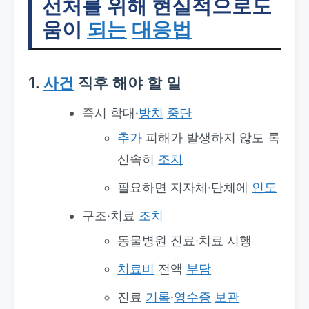
선처를 위해 현실적으로도
움이
되는
대응법
1.
사건
직후 해야 할 일
즉시 학대·
방치
중단
추가
피해가 발생하지 않도 록
신속히
조치
필요하면 지자체·단체에
인도
구조·치료
조치
동물병원 진료·치료 시행
치료비
전액
부담
진료
기록
·
영수증
보관