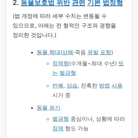
2.
동물보호법 위반
관련
기본
법정형
(법 개정에 따라 세부 수치는 변동될 수
있으므로, 아래는 전 형적인 구조와 경향을
정리한 것입니다.)
동물 학대
(
상해
·죽음
유발
포함
)
징역형
(수개월~최대 수년)
또
는
벌금형
반복
,
상습
, 잔혹한
방법
사용
시가 중
동물 유기
벌금형
중심이나, 상황에 따라
징역
형도 가능