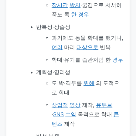
장시간
방치
·굶김으로 서서히
죽도 록
한 경우
반복성·상습성
과거에도 동물 학대를 했거나,
여러
마리
대상으로
반복
학대·유기를 습관처럼 한
경우
계획성·영리성
도 박·격투를
위해
의 도적으
로 학대
상업적
영상
제작,
유튜브
·
SNS
수익
목적으로 학대
콘
텐츠
제작