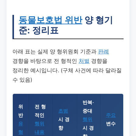
동물보호법 위반
양 형기
준: 정리표
아래 표는 실제 양 형위원회 기준과
판례
경향을 바탕으로 전 형적인
처벌
경향을
정리한 예시입니다. (구체 사건에 따라 달라질
수 있음)
반복·
위
전 형
초범
중대
반
적인
주요
시 경
행위
유
행위
변수
향
시 경
형
내용