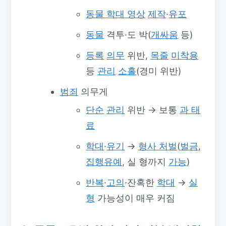
동물 학대 영상
제작
·
유포
동물
격투·도 박(
개싸움
등)
등록
의무
위반,
목줄
미착용
등
관리
소홀
(경미 위반)
범죄
의무게
단순
관리
위반 → 보통
과 태
료
학대
·
유기
→
형사 처벌
(
벌금
,
집행유예
, 실 형까지
가능
)
반복
·
고의
·잔혹한
학대
→
실
형
가능성이 매우 커짐