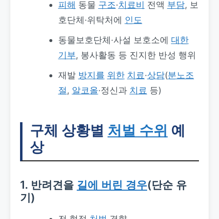
피해
동물
구조
·
치료비
전액
부담
, 보
호단체·위탁처에
인도
동물보호단체·사설 보호소에
대한
기부
, 봉사활동 등 진지한 반성 행위
재발
방지를
위한
치료
·
상담
(
분노조
절
,
알코올
·정신과
치료
등)
구체 상황별
처벌 수위
예
상
1. 반려견을
길에 버린 경우
(단순 유
기)
전 형적
처벌
경향