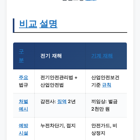
비교
설명
구
전기 재해
기계 재해
분
주요
전기안전관리법 +
산업안전보건
법규
산업안전법
기준
규칙
처벌
감전사:
징역
2년
끼임상: 벌금
예시
2천만 원
예방
누전차단기, 접지
안전가드, 비
시설
상정지