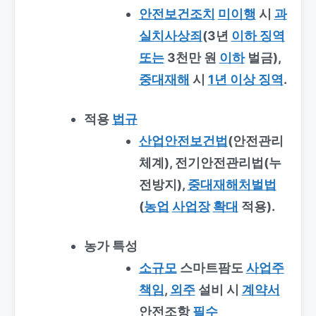
안전보건조치
미이행
시
과
실치사상죄
(3년
이하 징역
또는
3천만 원
이하
벌금),
중대재해
시
1년 이상 징역
.
적용
법규
산업안전보건법
(안전관리
체계), 전기안전관리법(누
전방지),
중대재해처벌법
(
농업
사업장
확대
적용).
농가 특성
소규모
스마트팜도
사업주
책임
,
외주
설비 시
계약서
안전조항
필수