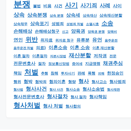
분쟁
사기
사기죄
사례
사이
비용
사건
불법
상속
상속분쟁
상속세
상속재산분할
상속 분쟁
상속재산
소송
상속포기
성범죄
상속채무
소멸시효
성범죄 처벌
손해배상
양육권
손해배상청구
신고
양육권 분쟁
양육비
위반
유언
연인
유류분
위자료
위자료 청구
음주운전
이혼소송
이혼 소송
의료)
이혼 재산분할
음주운전 처벌
재산분할
저작권
이혼 절차
이혼절차
자본시장법
전문
채권추심
전문변호사
지급명령
절차
정보통신망법
증여세
처벌
책임
한정승인
판례
폭행
추행
침해
투자사기
피해
형사
협박
형사범죄
행위
협의이혼
형량
형사고소
협박죄
형사사건
형사소송법
형사 사건
형사소송
형사재판
형사법
형사절차
형사책임
형사전문변호사
형사 절차
형사처벌
형사 처벌
형사합의