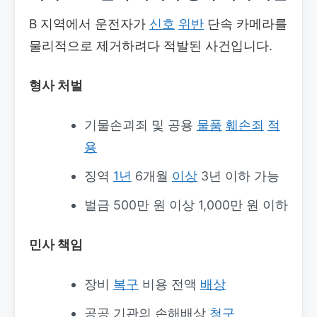
B 지역에서 운전자가
신호
위반
단속 카메라를
물리적으로 제거하려다 적발된 사건입니다.
형사 처벌
기물손괴죄 및 공용
물품
훼손죄
적
용
징역
1년
6개월
이상
3년 이하 가능
벌금 500만 원 이상 1,000만 원 이하
민사 책임
장비
복구
비용 전액
배상
공공 기관의 손해배상
청구