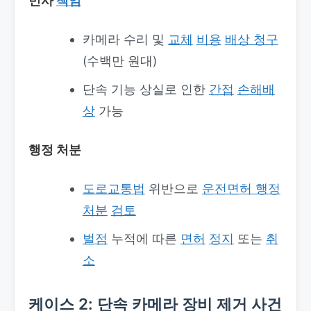
민사
책임
카메라 수리 및
교체
비용
배상 청구
(수백만 원대)
단속 기능 상실로 인한
간접
손해배
상
가능
행정 처분
도로교통법
위반으로
운전면허 행정
처분
검토
벌점
누적에 따른
면허
정지
또는
취
소
케이스 2: 단속 카메라 장비 제거 사건