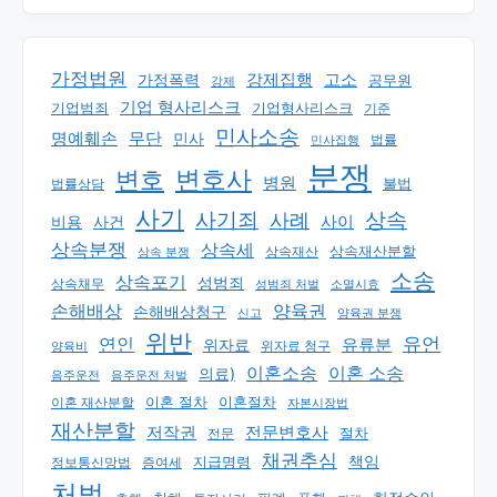
가정법원
강제집행
고소
가정폭력
공무원
강제
기업 형사리스크
기업범죄
기업형사리스크
기준
민사소송
명예훼손
무단
민사
법률
민사집행
분쟁
변호
변호사
병원
법률상담
불법
사기
상속
사기죄
사례
사이
비용
사건
상속분쟁
상속세
상속재산분할
상속 분쟁
상속재산
소송
상속포기
성범죄
상속채무
소멸시효
성범죄 처벌
손해배상
양육권
손해배상청구
신고
양육권 분쟁
위반
유언
연인
유류분
위자료
양육비
위자료 청구
이혼소송
이혼 소송
의료)
음주운전
음주운전 처벌
이혼 절차
이혼절차
이혼 재산분할
자본시장법
재산분할
저작권
전문변호사
절차
전문
채권추심
책임
지급명령
정보통신망법
증여세
처벌