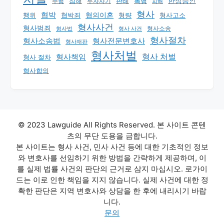
한정승인
판례
폭행
추행
침해
투자사기
피해
형사
협박
행위
협의이혼
형량
형사고소
협박죄
형사사건
형사범죄
형사 사건
형사소송
형사법
형사절차
형사소송법
형사전문변호사
형사재판
형사처벌
형사책임
형사 처벌
형사 절차
형사합의
© 2023 Lawguide All Rights Reserved. 본 사이트 콘텐
츠의 무단 도용을 금합니다.
본 사이트는 형사 사건, 민사 사건 등에 대한 기초적인 정보
와 변호사를 선임하기 위한 방법을 간략하게 제공하며, 이
를 실제 법률 사건의 판단의 근거로 삼지 마십시오. 로가이
드는 이로 인한 책임을 지지 않습니다. 실제 사건에 대한 정
확한 판단은 지역 변호사와 상담을 한 후에 내리시기 바랍
니다.
문의