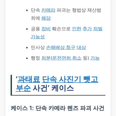
단속
카메라
파괴는 형법상 재산범
죄에
해당
공용
장비
훼손으로
인한
추가
처벌
가능성
민사상
손해배상 청구
대상
행정
처분
(
운전면허 취소
등)
가능
‘
과태료
단속 사진기 뺏고
부순
사건’ 케이스
케이스 1: 단속 카메라 렌즈 파괴 사건