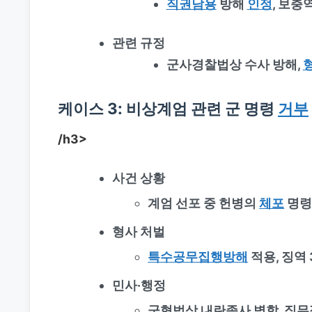
직권남용
방해
인정
, 보충
관련 규정
군사경찰법상 수사 방해,
형
케이스 3: 비상계엄 관련 군 명령
거부
/h3>
사건 상황
계엄 선포 중 헌병의
체포
명령
형사 처벌
특수공무집행방해
적용, 징역
민사·행정
군형법상 내란종사 병합, 직