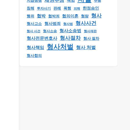
채권추심
책임
지급명령
추행
한정승인
판례
폭행
침해
투자사기
피해
형사
협박
행위
협의이혼
형량
협박죄
형사사건
형사범죄
형사고소
형사법
형사소송법
형사 사건
형사소송
형사재판
형사절차
형사전문변호사
형사 절차
형사처벌
형사책임
형사 처벌
형사합의