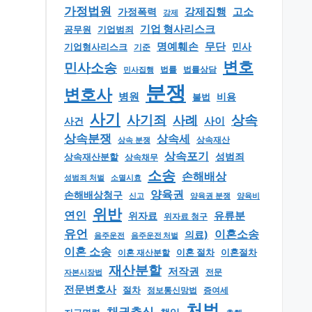
가정법원
강제집행
고소
가정폭력
강제
기업 형사리스크
공무원
기업범죄
명예훼손
무단
민사
기업형사리스크
기준
변호
민사소송
법률
법률상담
민사집행
분쟁
변호사
병원
비용
불법
사기
상속
사기죄
사례
사이
사건
상속분쟁
상속세
상속 분쟁
상속재산
상속포기
성범죄
상속재산분할
상속채무
소송
손해배상
소멸시효
성범죄 처벌
양육권
손해배상청구
신고
양육권 분쟁
양육비
위반
연인
유류분
위자료
위자료 청구
유언
이혼소송
의료)
음주운전
음주운전 처벌
이혼 소송
이혼 절차
이혼절차
이혼 재산분할
재산분할
저작권
자본시장법
전문
전문변호사
절차
정보통신망법
증여세
처벌