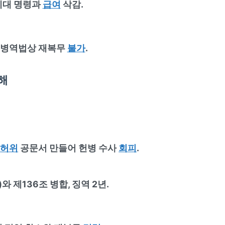
 제대 명령과
급여
삭감.
, 병역법상 재복무
불가
.
해
허위
공문서 만들어 헌병 수사
회피
.
)와 제136조 병합, 징역 2년.