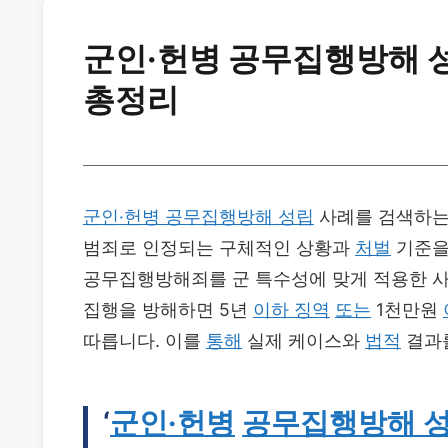
군인·헌병 공무집행방해 성
총정리
군인·헌병 공무집행방해 성립
사례를 검색하는
범죄로 인정되는 구체적인 상황과
처벌
기준을
공무집행방해죄를 군 특수성에 맞게 적용한 
집행을 방해하면 5년
이하 징역
또는
1천만원
따릅니다. 이를
통해
실제 케이스와
법적
결과를
‘
군인·헌병
공무집행방해 성