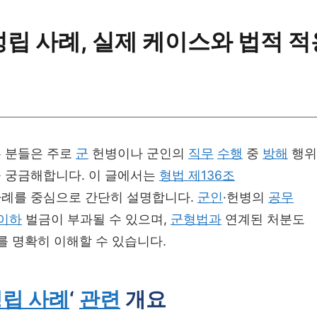
립 사례, 실제 케이스와 법적 적
 분들은 주로
군
헌병이나 군인의
직무
수행
중
방해
행위
 궁금해합니다. 이 글에서는
형법 제136조
사례를 중심으로 간단히 설명합니다.
군인
·헌병의
공무
이하
벌금이 부과될 수 있으며,
군형법과
연계된 처분도
 명확히 이해할 수 있습니다.
립 사례
‘
관련
개요