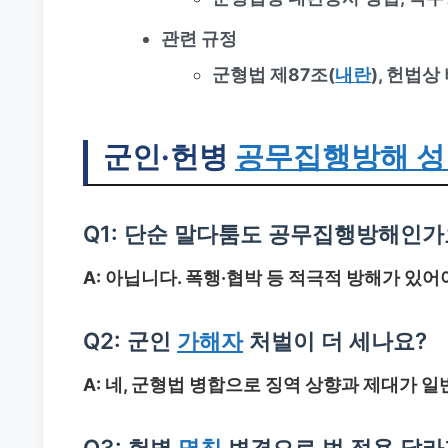
관련 규정
군형법 제87조(
내란
), 헌법
군인·헌병
공무집행방해 성
Q1: 단순 말다툼도 공무집행방해인가
A: 아닙니다. 폭행·협박 등 적극적 방해가 있
Q2: 군인
가해자
처벌이 더 세나요?
A: 네, 군형법 병합으로 징역 상향과 제대가 
Q3: 헌병
명칭
변경으로 법 적용 달라