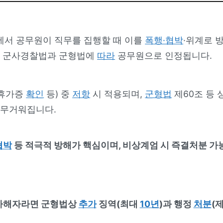
에서 공무원이 직무를 집행할 때 이를
폭행·협박
·위계로 
은 군사경찰법과 군형법에
따라
공무원으로 인정됩니다.
 휴가증
확인
등) 중
저항
시 적용되며,
군형법
제60조 등 
 무거워집니다.
협박
등 적극적 방해가 핵심이며, 비상계엄 시 즉결처분 가
 가해자라면 군형법상
추가
징역(최대
10년
)과 행정
처분
(