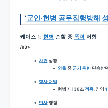
‘
군인·헌병 공무집행방해
성
케이스 1:
헌병
순찰 중
폭력
저항
/h3>
사건
상황
외출
중
군기
위반
단속받던
형사 처벌
형법 제136조
적용
, 징역
민사
·행정