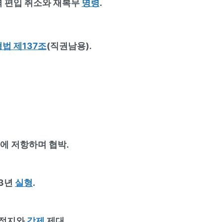
역 편입 취소와 재복무
명령
.
법 제137조
(직권남용).
에 저항하며 협박.
 3년
실형
.
무정지와
강제
제대.