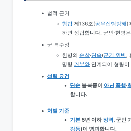
법적 근거
형법
제136조(
공무집행방해
)
하면 성립합니다. 군인·헌병
군 특수성
헌병의
순찰
·
단속
(
군기 위반
,
명령
거부와
연계되어 형량이
성립 요건
단순
불복종이
아닌
폭행
·
합니다.
처벌 기준
기본
5년 이하
징역
, 군인
강등
)이 병과합니다.