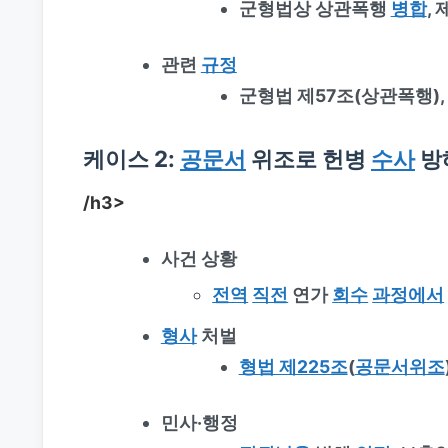
군형법상 상관폭행
병합
,
관련
규정
군형법 제57조(상관폭행)
케이스 2:
공문서
위조로 헌병
수사
방
/h3>
사건 상황
전역
직전
연가
회수
과정에서
형사
처벌
형법 제225조
(
공문서위조
민사·행정