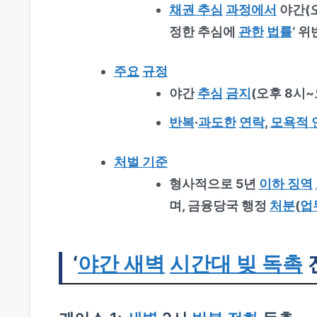
채권 추심
과정에서
야간(오
정한 추심에
관한
법률
‘ 
주요
규정
야간
추심
금지
(오후 8시~
반복
·
과도한
연락
,
모욕적 
처벌 기준
형사적으로 5년
이하 징역
며, 금융당국 행정
처분
(
업
‘
야간 새벽
시간대 빚 독촉