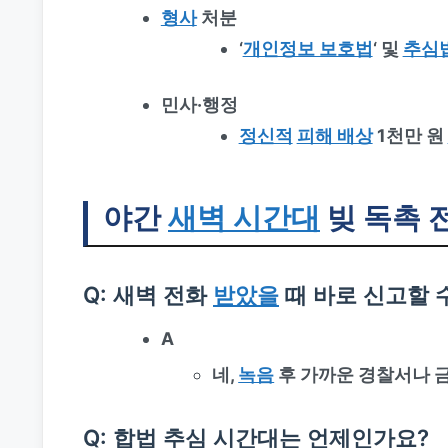
형사
처분
‘
개인정보 보호법
‘ 및
추심
민사·행정
정신적
피해 배상
1천만 원
야간
새벽 시간대
빚 독촉 
Q: 새벽 전화
받았을
때 바로 신고할 
A
네,
녹음
후 가까운 경찰서나 금
Q: 합법 추심 시간대는 언제인가요?