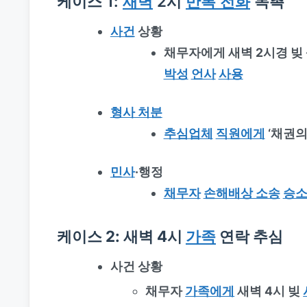
케이스 1:
새벽
2시
반복 전화
독촉
사건
상황
채무자에게 새벽 2시경 빚
박성
언사
사용
형사 처분
추심업체
직원에게
‘채권의
민사
·행정
채무자
손해배상 소송
승
케이스 2: 새벽 4시
가족
연락 추심
사건 상황
채무자
가족에게
새벽 4시 빚