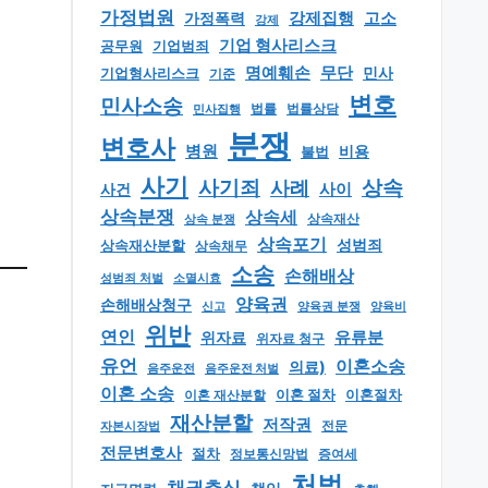
가정법원
강제집행
고소
가정폭력
강제
기업 형사리스크
공무원
기업범죄
명예훼손
무단
민사
기업형사리스크
기준
변호
민사소송
법률
법률상담
민사집행
분쟁
변호사
병원
비용
불법
사기
상속
사기죄
사례
사이
사건
상속분쟁
상속세
상속 분쟁
상속재산
상속포기
성범죄
상속재산분할
상속채무
소송
손해배상
소멸시효
성범죄 처벌
양육권
손해배상청구
신고
양육권 분쟁
양육비
위반
연인
유류분
위자료
위자료 청구
유언
이혼소송
의료)
음주운전
음주운전 처벌
이혼 소송
이혼 절차
이혼절차
이혼 재산분할
재산분할
저작권
자본시장법
전문
전문변호사
절차
정보통신망법
증여세
처벌