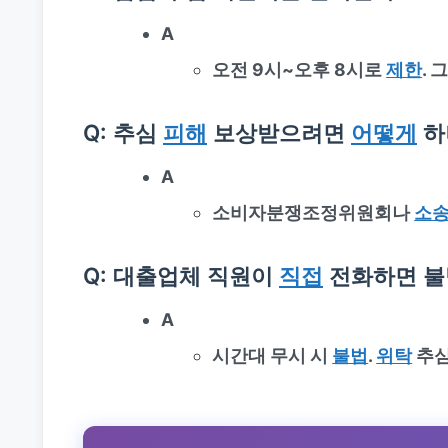
A
오전 9시~오후 8시로
제한
. 
Q: 추심
피해
보상받으려면
어떻게
하
A
소비자분쟁조정위원회나
소
Q: 대출업체 직원이
직접
전화하면 불
A
시간대 무시 시
불법
.
위탁
추심