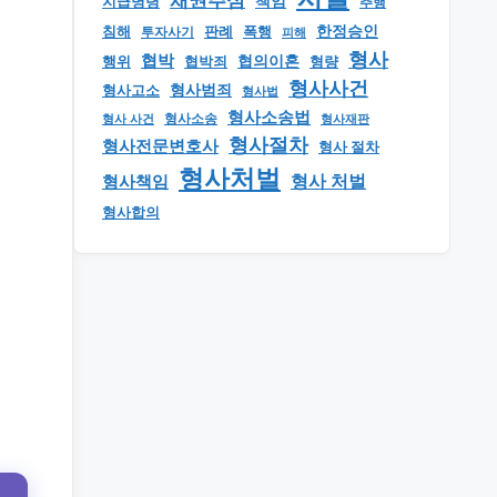
채권추심
책임
지급명령
추행
한정승인
판례
폭행
침해
투자사기
피해
형사
협박
행위
협의이혼
형량
협박죄
형사사건
형사범죄
형사고소
형사법
형사소송법
형사 사건
형사소송
형사재판
형사절차
형사전문변호사
형사 절차
형사처벌
형사책임
형사 처벌
형사합의